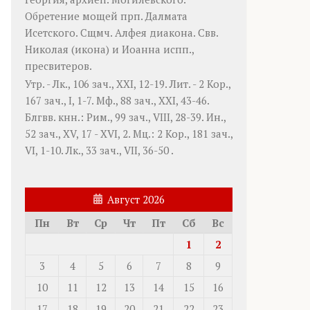
Обретение мощей прп.
Далмата
Исетского. Сщмч.
Алфея
диакона. Свв.
Николая
(
икона
) и
Иоанна
испп.,
пресвитеров.
Утр. -
Лк., 106 зач., XXI, 12-19.
Лит. -
2 Кор.,
167 зач., I, 1-7.
Мф., 88 зач., XXI, 43-46.
Блгвв. кнн.:
Рим., 99 зач., VIII, 28-39.
Ин.,
52 зач., XV, 17 - XVI, 2.
Мц.:
2 Кор., 181 зач.,
VI, 1-10.
Лк., 33 зач., VII, 36-50
.
Август 2026
Пн
Вт
Ср
Чт
Пт
Сб
Вс
1
2
3
4
5
6
7
8
9
10
11
12
13
14
15
16
17
18
19
20
21
22
23