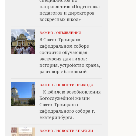
специалистов по
направлению «Подготовка
педагогов и директоров
воскресных школ»
ВАЖНО
/
ОБЪЯВЛЕНИЯ
В Свято-Троицком
кафедральном соборе
состоится обучающая
экскурсия для гидов:
история, устройство храма,
разговор с батюшкой
ВАЖНО
/
НОВОСТИ ПРИХОДА
К юбилею возобновления
Богослужебной жизни
Свято-Троицкого
кафедрального собора г.
Екатеринбурга.
ВАЖНО
/
НОВОСТИ ЕПАРХИИ