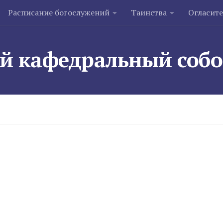
Расписание богослужений
Таинства
Огласит
й кафедральный соб