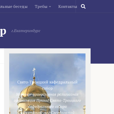
ельные беседы
Требы
Контакты
ор
г.Екатеринбург
Свято-Троицкий кафедральный
собор
Местная православная религиозная
организация Приход Свято-Троицкого
кафедрального собора
г.Екатеринбурга Свердловской