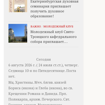
Екатеринбургская духовная
семинария приглашает
получить духовное
образование!
ВАЖНО
/
МОЛОДЕЖНЫЙ КЛУБ
Молодежный клуб Свято-
Троицкого кафедрального
собора приглашает. . .
Сегодня
6 августа 2026 г. ( 24 июля ст.ст.), четверг.
Седмица 10-я по Пятидесятнице.
Поста
нет.
Мц.
Христины
. Мчч. блгвв. князей
Бориса
(
икона
) и
Глеба
(
икона
), во св.
Крещении Романа и Давида. Прп.
Поликарпа
, архим. Печерского. Свт.
Георгия
, архиеп. Могилевского.