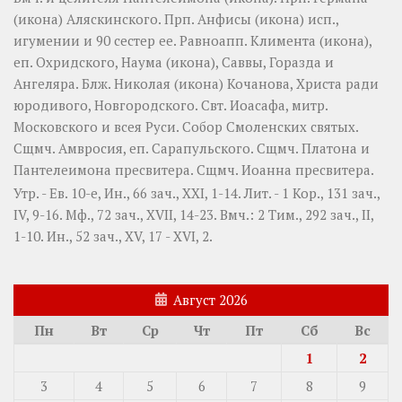
(
икона
) Аляскинского. Прп.
Анфисы
(
икона
) исп.,
игумении и 90 сестер ее. Равноапп.
Климента
(
икона
),
еп. Охридского,
Наума
(
икона
),
Саввы
,
Горазда
и
Ангеляра
. Блж.
Николая
(
икона
) Кочанова, Христа ради
юродивого, Новгородского. Свт.
Иоасафа
, митр.
Московского и всея Руси.
Собор Смоленских святых
.
Сщмч.
Амвросия
, еп. Сарапульского. Сщмч.
Платона
и
Пантелеимона
пресвитера. Сщмч.
Иоанна
пресвитера.
Утр. - Ев. 10-е,
Ин., 66 зач., XXI, 1-14.
Лит. -
1 Кор., 131 зач.,
IV, 9-16.
Мф., 72 зач., XVII, 14-23.
Вмч.:
2 Тим., 292 зач., II,
1-10.
Ин., 52 зач., XV, 17 - XVI, 2.
Август 2026
Пн
Вт
Ср
Чт
Пт
Сб
Вс
1
2
3
4
5
6
7
8
9