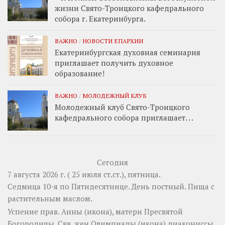
жизни Свято-Троицкого кафедрального
собора г. Екатеринбурга.
ВАЖНО
/
НОВОСТИ ЕПАРХИИ
Екатеринбургская духовная семинария
приглашает получить духовное
образование!
ВАЖНО
/
МОЛОДЕЖНЫЙ КЛУБ
Молодежный клуб Свято-Троицкого
кафедрального собора приглашает. . .
Сегодня
7 августа 2026 г. ( 25 июля ст.ст.), пятница.
Седмица 10-я по Пятидесятнице. День постный.
Пища с
растительным маслом.
Успение прав.
Анны
(
икона
), матери Пресвятой
Богородицы. Свв. жен
Олимпиады
(
икона
) диакониссы