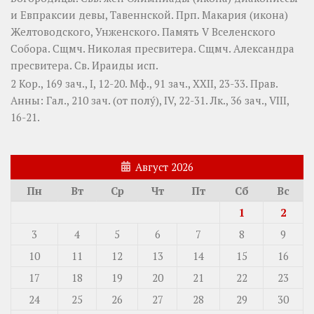
и
Евпраксии
девы, Тавеннской. Прп.
Макария
(
икона
)
Желтоводского, Унженского. Память
V Вселенского
Собора
. Сщмч.
Николая
пресвитера. Сщмч.
Александра
пресвитера. Св.
Ираиды
исп.
2 Кор., 169 зач., I, 12-20.
Мф., 91 зач., XXII, 23-33.
Прав.
Анны:
Гал., 210 зач. (от полу́), IV, 22-31.
Лк., 36 зач., VIII,
16-21.
Август 2026
Пн
Вт
Ср
Чт
Пт
Сб
Вс
1
2
3
4
5
6
7
8
9
10
11
12
13
14
15
16
17
18
19
20
21
22
23
24
25
26
27
28
29
30