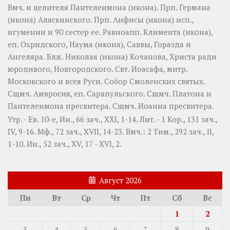
Вмч. и целителя
Пантелеимона
(
икона
). Прп.
Германа
(
икона
) Аляскинского. Прп.
Анфисы
(
икона
) исп.,
игумении и 90 сестер ее. Равноапп.
Климента
(
икона
),
еп. Охридского,
Наума
(
икона
),
Саввы
,
Горазда
и
Ангеляра
. Блж.
Николая
(
икона
) Кочанова, Христа ради
юродивого, Новгородского. Свт.
Иоасафа
, митр.
Московского и всея Руси.
Собор Смоленских святых
.
Сщмч.
Амвросия
, еп. Сарапульского. Сщмч.
Платона
и
Пантелеимона
пресвитера. Сщмч.
Иоанна
пресвитера.
Утр. - Ев. 10-е,
Ин., 66 зач., XXI, 1-14.
Лит. -
1 Кор., 131 зач.,
IV, 9-16.
Мф., 72 зач., XVII, 14-23.
Вмч.:
2 Тим., 292 зач., II,
1-10.
Ин., 52 зач., XV, 17 - XVI, 2.
Август 2026
Пн
Вт
Ср
Чт
Пт
Сб
Вс
1
2
3
4
5
6
7
8
9