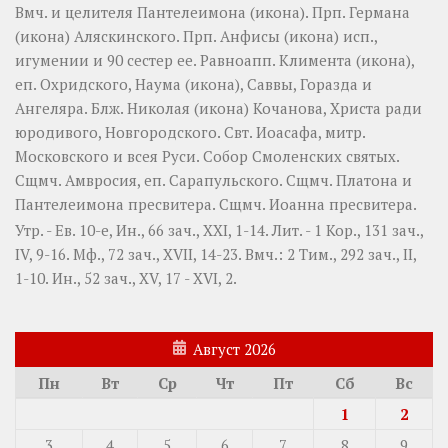
Вмч. и целителя
Пантелеимона
(
икона
). Прп.
Германа
(
икона
) Аляскинского. Прп.
Анфисы
(
икона
) исп.,
игумении и 90 сестер ее. Равноапп.
Климента
(
икона
),
еп. Охридского,
Наума
(
икона
),
Саввы
,
Горазда
и
Ангеляра
. Блж.
Николая
(
икона
) Кочанова, Христа ради
юродивого, Новгородского. Свт.
Иоасафа
, митр.
Московского и всея Руси.
Собор Смоленских святых
.
Сщмч.
Амвросия
, еп. Сарапульского. Сщмч.
Платона
и
Пантелеимона
пресвитера. Сщмч.
Иоанна
пресвитера.
Утр. - Ев. 10-е,
Ин., 66 зач., XXI, 1-14.
Лит. -
1 Кор., 131 зач.,
IV, 9-16.
Мф., 72 зач., XVII, 14-23.
Вмч.:
2 Тим., 292 зач., II,
1-10.
Ин., 52 зач., XV, 17 - XVI, 2.
Август 2026
Пн
Вт
Ср
Чт
Пт
Сб
Вс
1
2
3
4
5
6
7
8
9