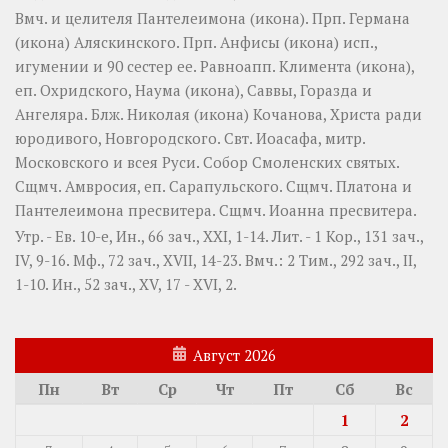
Вмч. и целителя
Пантелеимона
(
икона
). Прп.
Германа
(
икона
) Аляскинского. Прп.
Анфисы
(
икона
) исп.,
игумении и 90 сестер ее. Равноапп.
Климента
(
икона
),
еп. Охридского,
Наума
(
икона
),
Саввы
,
Горазда
и
Ангеляра
. Блж.
Николая
(
икона
) Кочанова, Христа ради
юродивого, Новгородского. Свт.
Иоасафа
, митр.
Московского и всея Руси.
Собор Смоленских святых
.
Сщмч.
Амвросия
, еп. Сарапульского. Сщмч.
Платона
и
Пантелеимона
пресвитера. Сщмч.
Иоанна
пресвитера.
Утр. - Ев. 10-е,
Ин., 66 зач., XXI, 1-14.
Лит. -
1 Кор., 131 зач.,
IV, 9-16.
Мф., 72 зач., XVII, 14-23.
Вмч.:
2 Тим., 292 зач., II,
1-10.
Ин., 52 зач., XV, 17 - XVI, 2.
Август 2026
Пн
Вт
Ср
Чт
Пт
Сб
Вс
1
2