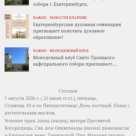
собора г. Екатеринбурга.
ВАЖНО
/
НОВОСТИ ЕПАРХИИ
Екатеринбургская духовная семинария
приглашает получить духовное
образование!
ВАЖНО
/
МОЛОДЕЖНЫЙ КЛУБ
Молодежный клуб Свято-Троицкого
кафедрального собора приглашает. . .
Сегодня
7 августа 2026 г. ( 25 июля ст.ст.), пятница.
Седмица 10-я по Пятидесятнице. День постный.
Пища с
растительным маслом.
Успение прав.
Анны
(
икона
), матери Пресвятой
Богородицы. Свв. жен
Олимпиады
(
икона
) диакониссы
и
Евпраксии
девы, Тавеннской. Прп.
Макария
(
икона
)