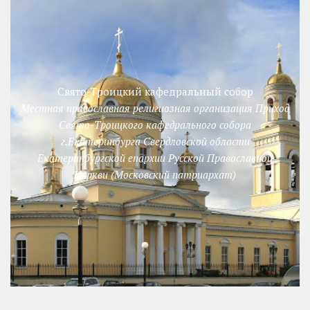
Свято-Троицкий кафедральный собор
Местная православная религиозная организация Приход
Свято-Троицкого кафедрального собора
г.Екатеринбурга Свердловской области
Екатеринбургской епархии Русской Православной
Церкви (Московский патриархат)