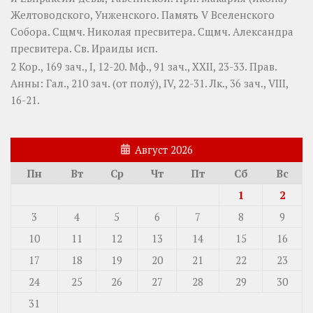
Желтоводского, Унженского. Память
V Вселенского
Собора
. Сщмч.
Николая
пресвитера. Сщмч.
Александра
пресвитера. Св.
Ираиды
исп.
2 Кор., 169 зач., I, 12-20.
Мф., 91 зач., XXII, 23-33.
Прав.
Анны:
Гал., 210 зач. (от полу́), IV, 22-31.
Лк., 36 зач., VIII,
16-21.
Август 2026
Пн
Вт
Ср
Чт
Пт
Сб
Вс
1
2
3
4
5
6
7
8
9
10
11
12
13
14
15
16
17
18
19
20
21
22
23
24
25
26
27
28
29
30
31