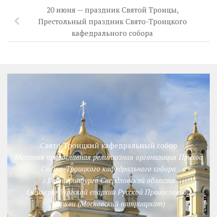
20 июня — праздник Святой Троицы,
Престольный праздник Свято-Троицкого
кафедрального собора
Свято-Троицкий кафедральный собор
Местная православная религиозная организация Приход
Свято-Троицкого кафедрального собора
г.Екатеринбурга Свердловской области
Екатеринбургской епархии Русской Православной
Церкви (Московский патриархат)