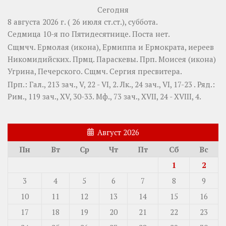
Сегодня
8 августа 2026 г. ( 26 июля ст.ст.), суббота.
Седмица 10-я по Пятидесятнице.
Поста нет.
Сщмчч.
Ермолая
(
икона
),
Ермиппа
и
Ермократа
, иереев
Никомидийских. Прмц.
Параскевы
. Прп.
Моисея
(
икона
)
Угрина, Печерского. Сщмч.
Сергия
пресвитера.
Прп.:
Гал., 213 зач., V, 22 - VI, 2.
Лк., 24 зач., VI, 17-23
. Ряд.:
Рим., 119 зач., XV, 30-33.
Мф., 73 зач., XVII, 24 - XVIII, 4.
Август 2026
Пн
Вт
Ср
Чт
Пт
Сб
Вс
1
2
3
4
5
6
7
8
9
10
11
12
13
14
15
16
17
18
19
20
21
22
23