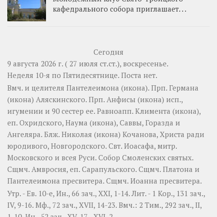
кафедрального собора приглашает. . .
Сегодня
9 августа 2026 г. ( 27 июля ст.ст.), воскресенье.
Неделя 10-я по Пятидесятнице.
Поста нет.
Вмч. и целителя
Пантелеимона
(
икона
). Прп.
Германа
(
икона
) Аляскинского. Прп.
Анфисы
(
икона
) исп.,
игумении и 90 сестер ее. Равноапп.
Климента
(
икона
),
еп. Охридского,
Наума
(
икона
),
Саввы
,
Горазда
и
Ангеляра
. Блж.
Николая
(
икона
) Кочанова, Христа ради
юродивого, Новгородского. Свт.
Иоасафа
, митр.
Московского и всея Руси.
Собор Смоленских святых
.
Сщмч.
Амвросия
, еп. Сарапульского. Сщмч.
Платона
и
Пантелеимона
пресвитера. Сщмч.
Иоанна
пресвитера.
Утр. - Ев. 10-е,
Ин., 66 зач., XXI, 1-14.
Лит. -
1 Кор., 131 зач.,
IV, 9-16.
Мф., 72 зач., XVII, 14-23.
Вмч.:
2 Тим., 292 зач., II,
1-10.
Ин., 52 зач., XV, 17 - XVI, 2.