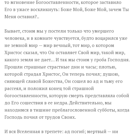
то мгновение Богооставленности, которое заставило
Его в ужасе воскликнуть: Боже Мой, Боже Мой, зачем Ты
Меня оставил?..
Бывает, стоим мы у постели только что умершего
человека, и в комнате чувствуется, будто воцарился уже
не земной мир — мир вечный, тот мир, о котором
Христос сказал, что Он оставляет Свой мир, такой мир,
какого земля не дает… И так мы стоим у гроба Господня.
Прошли страшные страстные дни и часы; плотью,
которой страдал Христос, Он теперь почил; душою,
сияющей славой Божества, Он сошел во ад и тьму его
рассеял, и положил конец той страшной
богооставленности, которую смерть представляла собой
до Его сошествия в ее недра. Действительно, мы
находимся в тишине преблагословенной субботы, когда
Господь почил от трудов Своих.
И вся Вселенная в трепете: ад погиб; мертвый — ни