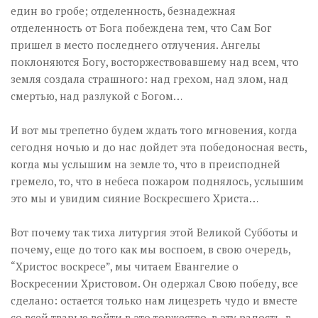
един во гробе; отделенность, безнадежная
отделенность от Бога побеждена тем, что Сам Бог
пришел в место последнего отлучения. Ангелы
поклоняются Богу, восторжествовавшему над всем, что
земля создала страшного: над грехом, над злом, над
смертью, над разлукой с Богом…
И вот мы трепетно будем ждать того мгновения, когда
сегодня ночью и до нас дойдет эта победоносная весть,
когда мы услышим на земле то, что в преисподней
гремело, то, что в небеса пожаром поднялось, услышим
это мы и увидим сияние Воскресшего Христа…
Вот почему так тиха литургия этой Великой Субботы и
почему, еще до того как мы воспоем, в свою очередь,
“Христос воскресе”, мы читаем Евангелие о
Воскресении Христовом. Он одержал Свою победу, все
сделано: остается только нам лицезреть чудо и вместе
со всей тварью войти в это торжество, в эту радость, в