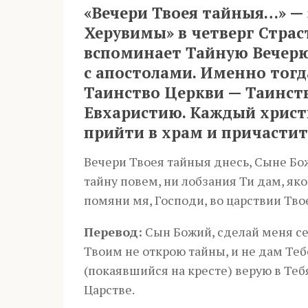
«Вечери Твоея тайныя…» — 
Херувимы» в четверг Страс
вспоминает Тайную Вечерю
с апостолами. Именно тогд
Таинство Церкви — Таинст
Евхаристию. Каждый христ
прийти в храм и причастит
Вечери Твоея тайныя днесь, Сыне Бо
тайну повем, ни лобзания Ти дам, яко
помяни мя, Господи, во царствии Тво
Перевод:
Сын Божий, сделай меня се
Твоим не открою тайны, и не дам Тебе
(покаявшийся на кресте) верую в Теб
Царстве.