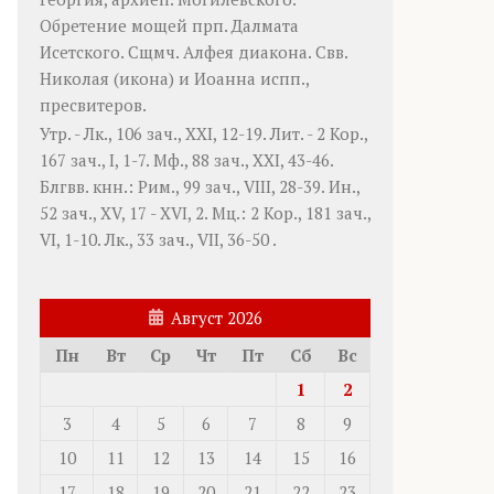
Обретение мощей прп.
Далмата
Исетского. Сщмч.
Алфея
диакона. Свв.
Николая
(
икона
) и
Иоанна
испп.,
пресвитеров.
Утр. -
Лк., 106 зач., XXI, 12-19.
Лит. -
2 Кор.,
167 зач., I, 1-7.
Мф., 88 зач., XXI, 43-46.
Блгвв. кнн.:
Рим., 99 зач., VIII, 28-39.
Ин.,
52 зач., XV, 17 - XVI, 2.
Мц.:
2 Кор., 181 зач.,
VI, 1-10.
Лк., 33 зач., VII, 36-50
.
Август 2026
Пн
Вт
Ср
Чт
Пт
Сб
Вс
1
2
3
4
5
6
7
8
9
10
11
12
13
14
15
16
17
18
19
20
21
22
23