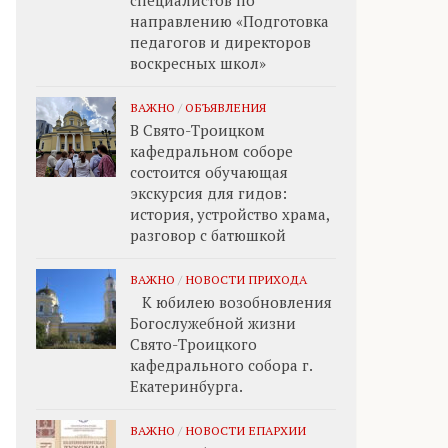
специалистов по
направлению «Подготовка
педагогов и директоров
воскресных школ»
ВАЖНО
/
ОБЪЯВЛЕНИЯ
В Свято-Троицком
кафедральном соборе
состоится обучающая
экскурсия для гидов:
история, устройство храма,
разговор с батюшкой
ВАЖНО
/
НОВОСТИ ПРИХОДА
К юбилею возобновления
Богослужебной жизни
Свято-Троицкого
кафедрального собора г.
Екатеринбурга.
ВАЖНО
/
НОВОСТИ ЕПАРХИИ