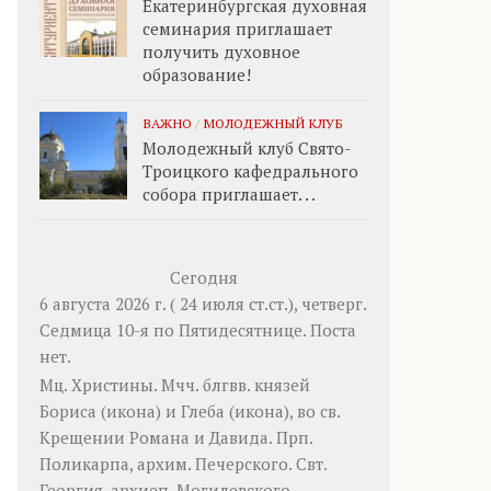
Екатеринбургская духовная
семинария приглашает
получить духовное
образование!
ВАЖНО
/
МОЛОДЕЖНЫЙ КЛУБ
Молодежный клуб Свято-
Троицкого кафедрального
собора приглашает. . .
Сегодня
6 августа 2026 г. ( 24 июля ст.ст.), четверг.
Седмица 10-я по Пятидесятнице.
Поста
нет.
Мц.
Христины
. Мчч. блгвв. князей
Бориса
(
икона
) и
Глеба
(
икона
), во св.
Крещении Романа и Давида. Прп.
Поликарпа
, архим. Печерского. Свт.
Георгия
, архиеп. Могилевского.