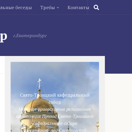
ельные беседы
Требы
Контакты
ор
г.Екатеринбург
Свято-Троицкий кафедральный
собор
Местная православная религиозная
организация Приход Свято-Троицкого
кафедрального собора
г.Екатеринбурга Свердловской