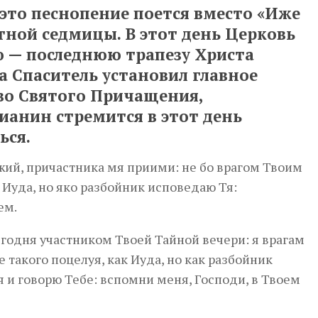
это песнопение поется вместо «Иже
тной седмицы. В этот день Церковь
 — последнюю трапезу Христа
а Спаситель установил главное
во Святого Причащения,
ианин стремится в этот день
ься.
жий, причастника мя приими: не бо врагом Твоим
 Иуда, но яко разбойник исповедаю Тя:
ем.
годня участником Твоей Тайной вечери: я врагам
 такого поцелуя, как Иуда, но как разбойник
я и говорю Тебе: вспомни меня, Господи, в Твоем