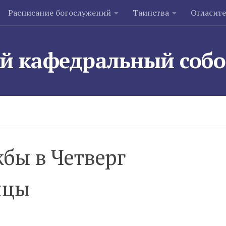
Расписание богослужений
Таинства
Огласит
й кафедральный соб
бы в Четверг
ицы