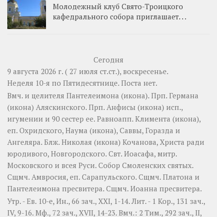
Молодежный клуб Свято-Троицкого
кафедрального собора приглашает. . .
Сегодня
9 августа 2026 г. ( 27 июля ст.ст.), воскресенье.
Неделя 10-я по Пятидесятнице.
Поста нет.
Вмч. и целителя
Пантелеимона
(
икона
). Прп.
Германа
(
икона
) Аляскинского. Прп.
Анфисы
(
икона
) исп.,
игумении и 90 сестер ее. Равноапп.
Климента
(
икона
),
еп. Охридского,
Наума
(
икона
),
Саввы
,
Горазда
и
Ангеляра
. Блж.
Николая
(
икона
) Кочанова, Христа ради
юродивого, Новгородского. Свт.
Иоасафа
, митр.
Московского и всея Руси.
Собор Смоленских святых
.
Сщмч.
Амвросия
, еп. Сарапульского. Сщмч.
Платона
и
Пантелеимона
пресвитера. Сщмч.
Иоанна
пресвитера.
Утр. - Ев. 10-е,
Ин., 66 зач., XXI, 1-14.
Лит. -
1 Кор., 131 зач.,
IV, 9-16.
Мф., 72 зач., XVII, 14-23.
Вмч.:
2 Тим., 292 зач., II,