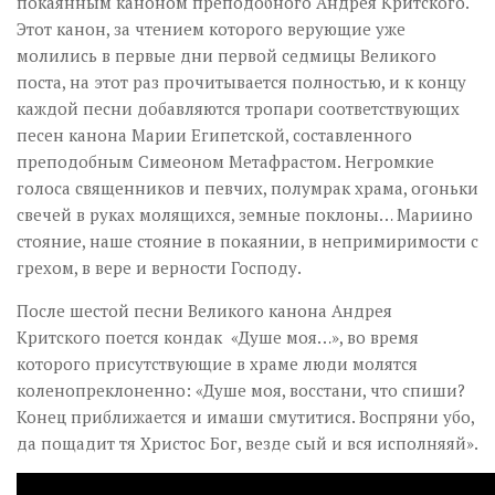
покаянным каноном преподобного Андрея Критского.
Этот канон, за чтением которого верующие уже
молились в первые дни первой седмицы Великого
поста, на этот раз прочитывается полностью, и к концу
каждой песни добавляются тропари соответствующих
песен канона Марии Египетской, составленного
преподобным Симеоном Метафрастом. Негромкие
голоса священников и певчих, полумрак храма, огоньки
свечей в руках молящихся, земные поклоны… Мариино
стояние, наше стояние в покаянии, в непримиримости с
грехом, в вере и верности Господу.
После шестой песни Великого канона Андрея
Критского поется кондак «Душе моя…», во время
которого присутствующие в храме люди молятся
коленопреклоненно: «Душе моя, восстани, что спиши?
Конец приближается и имаши смутитися. Воспряни убо,
да пощадит тя Христос Бог, везде сый и вся исполняяй».