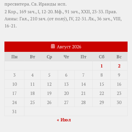
пресвитера. Св.
Ираиды
исп.
2 Кор., 169 зач., I, 12-20.
Мф., 91 зач., XXII, 23-33.
Прав.
Анны:
Гал., 210 зач. (от полу́), IV, 22-31.
Лк., 36 зач., VIII,
16-21.
Август 2026
Пн
Вт
Ср
Чт
Пт
Сб
Вс
1
2
3
4
5
6
7
8
9
10
11
12
13
14
15
16
17
18
19
20
21
22
23
24
25
26
27
28
29
30
31
« Июл