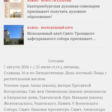
ВАЖНО
/
НОВОСТИ ЕПАРХИИ
Екатеринбургская духовная семинария
приглашает получить духовное
образование!
ВАЖНО
/
МОЛОДЕЖНЫЙ КЛУБ
Молодежный клуб Свято-Троицкого
кафедрального собора приглашает. . .
Сегодня
7 августа 2026 г. ( 25 июля ст.ст.), пятница.
Седмица 10-я по Пятидесятнице. День постный.
Пища с
растительным маслом.
Успение прав.
Анны
(
икона
), матери Пресвятой
Богородицы. Свв. жен
Олимпиады
(
икона
) диакониссы
и
Евпраксии
девы, Тавеннской. Прп.
Макария
(
икона
)
Желтоводского, Унженского. Память
V Вселенского
Собора
. Сщмч.
Николая
пресвитера. Сщмч.
Александра