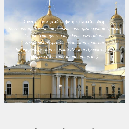
Свято-Троицкий кафедральный собор
Местная православная религиозная организация Приход
Свято-Троицкого кафедрального собора
г.Екатеринбурга Свердловской области
Екатеринбургской епархии Русской Православной
Церкви (Московский патриархат)