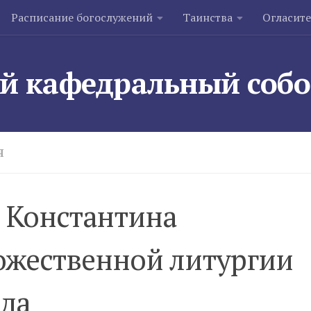
Расписание богослужений
Таинства
Огласит
й кафедральный соб
Я
 Константина
ожественной литургии
ода