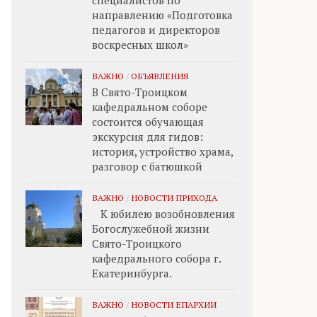
специалистов по
направлению «Подготовка
педагогов и директоров
воскресных школ»
ВАЖНО
/
ОБЪЯВЛЕНИЯ
В Свято-Троицком
кафедральном соборе
состоится обучающая
экскурсия для гидов:
история, устройство храма,
разговор с батюшкой
ВАЖНО
/
НОВОСТИ ПРИХОДА
К юбилею возобновления
Богослужебной жизни
Свято-Троицкого
кафедрального собора г.
Екатеринбурга.
ВАЖНО
/
НОВОСТИ ЕПАРХИИ