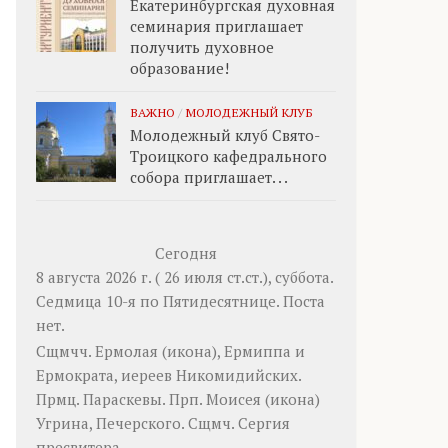
Екатеринбургская духовная
семинария приглашает
получить духовное
образование!
ВАЖНО
/
МОЛОДЕЖНЫЙ КЛУБ
Молодежный клуб Свято-
Троицкого кафедрального
собора приглашает. . .
Сегодня
8 августа 2026 г. ( 26 июля ст.ст.), суббота.
Седмица 10-я по Пятидесятнице.
Поста
нет.
Сщмчч.
Ермолая
(
икона
),
Ермиппа
и
Ермократа
, иереев Никомидийских.
Прмц.
Параскевы
. Прп.
Моисея
(
икона
)
Угрина, Печерского. Сщмч.
Сергия
пресвитера.