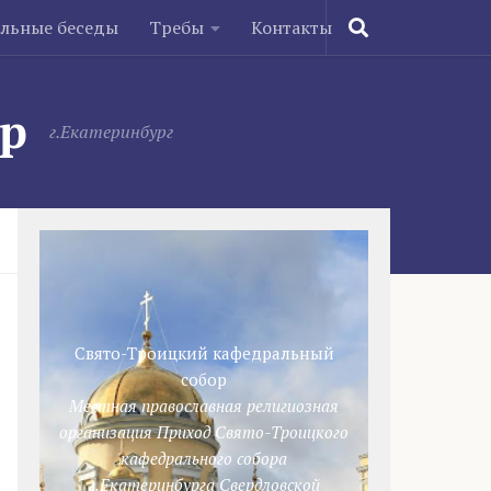
ельные беседы
Требы
Контакты
ор
г.Екатеринбург
Свято-Троицкий кафедральный
собор
Местная православная религиозная
организация Приход Свято-Троицкого
кафедрального собора
г.Екатеринбурга Свердловской