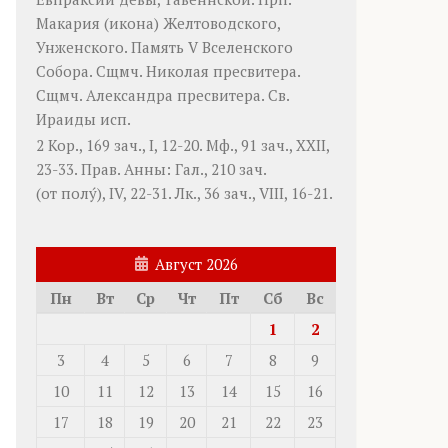
Макария
(
икона
) Желтоводского,
Унженского. Память
V Вселенского
Собора
. Сщмч.
Николая
пресвитера.
Сщмч.
Александра
пресвитера. Св.
Ираиды
исп.
2 Кор., 169 зач., I, 12-20.
Мф., 91 зач., XXII,
23-33.
Прав. Анны:
Гал., 210 зач.
(от полу́), IV, 22-31.
Лк., 36 зач., VIII, 16-21.
Август 2026
Пн
Вт
Ср
Чт
Пт
Сб
Вс
1
2
3
4
5
6
7
8
9
10
11
12
13
14
15
16
17
18
19
20
21
22
23