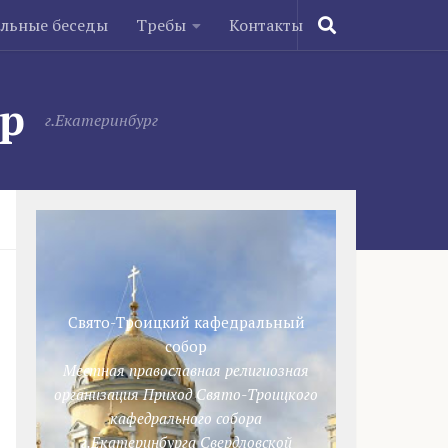
ельные беседы
Требы
Контакты
ор
г.Екатеринбург
Свято-Троицкий кафедральный
собор
Местная православная религиозная
организация Приход Свято-Троицкого
кафедрального собора
г.Екатеринбурга Свердловской