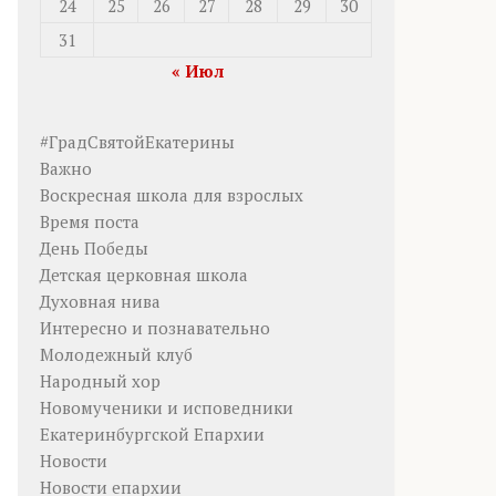
24
25
26
27
28
29
30
31
« Июл
#ГрадСвятойЕкатерины
Важно
Воскресная школа для взрослых
Время поста
День Победы
Детская церковная школа
Духовная нива
Интересно и познавательно
Молодежный клуб
Народный хор
Новомученики и исповедники
Екатеринбургской Епархии
Новости
Новости епархии