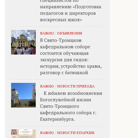
специалистов по
направлению «Подготовка
педагогов и директоров
воскресных школ»
ВАЖНО
/
ОБЪЯВЛЕНИЯ
В Свято-Троицком
кафедральном соборе
состоится обучающая
экскурсия для гидов:
история, устройство храма,
разговор с батюшкой
ВАЖНО
/
НОВОСТИ ПРИХОДА
К юбилею возобновления
Богослужебной жизни
Свято-Троицкого
кафедрального собора г.
Екатеринбурга.
ВАЖНО
/
НОВОСТИ ЕПАРХИИ