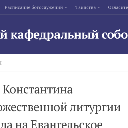
Расписание богослужений
Таинства
Огласит
й кафедральный соб
Я
 Константина
ожественной литургии
ода на Евангельское