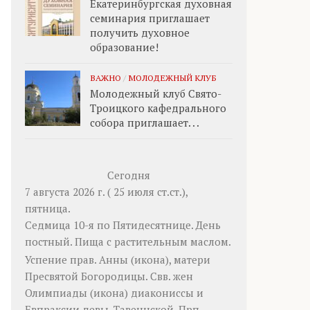
Екатеринбургская духовная
семинария приглашает
получить духовное
образование!
ВАЖНО
/
МОЛОДЕЖНЫЙ КЛУБ
Молодежный клуб Свято-
Троицкого кафедрального
собора приглашает. . .
Сегодня
7 августа 2026 г. ( 25 июля ст.ст.),
пятница.
Седмица 10-я по Пятидесятнице. День
постный.
Пища с растительным маслом.
Успение прав.
Анны
(
икона
), матери
Пресвятой Богородицы. Свв. жен
Олимпиады
(
икона
) диакониссы и
Евпраксии
девы, Тавеннской. Прп.