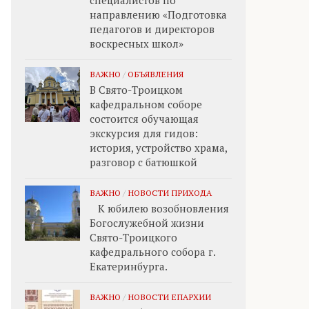
специалистов по
направлению «Подготовка
педагогов и директоров
воскресных школ»
ВАЖНО
/
ОБЪЯВЛЕНИЯ
В Свято-Троицком
кафедральном соборе
состоится обучающая
экскурсия для гидов:
история, устройство храма,
разговор с батюшкой
ВАЖНО
/
НОВОСТИ ПРИХОДА
К юбилею возобновления
Богослужебной жизни
Свято-Троицкого
кафедрального собора г.
Екатеринбурга.
ВАЖНО
/
НОВОСТИ ЕПАРХИИ