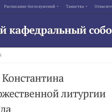
Расписание богослужений
Таинства
Огласит
й кафедральный соб
Я
 Константина
ожественной литургии
ода