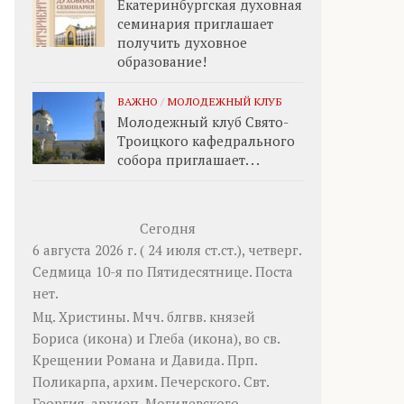
Екатеринбургская духовная
семинария приглашает
получить духовное
образование!
ВАЖНО
/
МОЛОДЕЖНЫЙ КЛУБ
Молодежный клуб Свято-
Троицкого кафедрального
собора приглашает. . .
Сегодня
6 августа 2026 г. ( 24 июля ст.ст.), четверг.
Седмица 10-я по Пятидесятнице.
Поста
нет.
Мц.
Христины
. Мчч. блгвв. князей
Бориса
(
икона
) и
Глеба
(
икона
), во св.
Крещении Романа и Давида. Прп.
Поликарпа
, архим. Печерского. Свт.
Георгия
, архиеп. Могилевского.