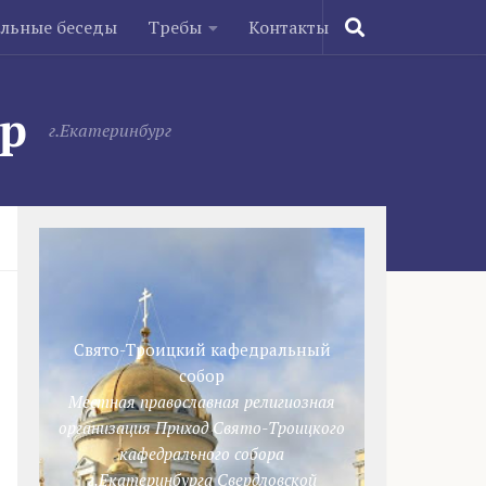
ельные беседы
Требы
Контакты
ор
г.Екатеринбург
Свято-Троицкий кафедральный
собор
Местная православная религиозная
организация Приход Свято-Троицкого
кафедрального собора
г.Екатеринбурга Свердловской