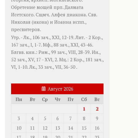
Обретение мощей прп.
Далмата
Исетского. Сщмч.
Алфея
диакона. Свв.
Николая
(
икона
) и
Иоанна
испп.,
пресвитеров.
Утр. -
Лк., 106 зач., XXI, 12-19.
Лит. -
2 Кор.,
167 зач., I, 1-7.
Мф., 88 зач., XXI, 43-46.
Блгвв. кнн.:
Рим., 99 зач., VIII, 28-39.
Ин.,
52 зач., XV, 17 - XVI, 2.
Мц.:
2 Кор., 181 зач.,
VI, 1-10.
Лк., 33 зач., VII, 36-50
.
Август 2026
Пн
Вт
Ср
Чт
Пт
Сб
Вс
1
2
3
4
5
6
7
8
9
10
11
12
13
14
15
16
17
18
19
20
21
22
23