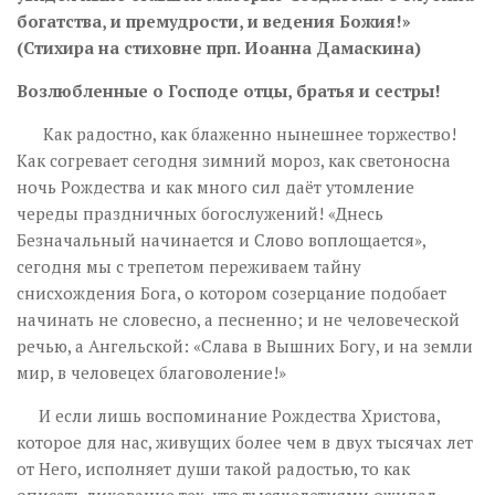
богатства, и премудрости, и ведения Божия!»
(Стихира на стиховне прп. Иоанна Дамаскина)
Возлюбленные о Господе отцы, братья и сестры!
Как радостно, как блаженно нынешнее торжество!
Как согревает сегодня зимний мороз, как светоносна
ночь Рождества и как много сил даёт утомление
череды праздничных богослужений! «Днесь
Безначальный начинается и Слово воплощается»,
сегодня мы с трепетом переживаем тайну
снисхождения Бога, о котором созерцание подобает
начинать не словесно, а песненно; и не человеческой
речью, а Ангельской: «Слава в Вышних Богу, и на земли
мир, в человецех благоволение!»
И если лишь воспоминание Рождества Христова,
которое для нас, живущих более чем в двух тысячах лет
от Него, исполняет души такой радостью, то как