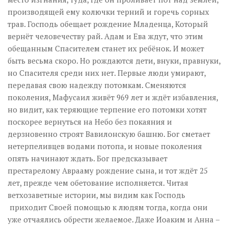
производящей ему колючки терний и горечь сорных
трав. Господь обещает рождение Младенца, Который
вернёт человечеству рай. Адам и Ева ждут, что этим
обещанным Спасителем станет их ребёнок. И может
быть весьма скоро. Но рождаются дети, внуки, правнуки,
но Спасителя среди них нет. Первые люди умирают,
передавая свою надежду потомкам. Сменяются
поколения, Мафусаил живёт 969 лет и ждёт избавления,
но видит, как теряющие терпение его потомки хотят
поскорее вернуться на Небо без покаяния и
дерзновенно строят Вавилонскую башню. Бог сметает
нетерпеливцев водами потопа, и новые поколения
опять начинают ждать. Бог предсказывает
престарелому Аврааму рождение сына, и тот ждёт 25
лет, прежде чем обетование исполняется. Читая
ветхозаветные истории, мы видим как Господь
приходит Своей помощью к людям тогда, когда они
уже отчаялись обрести желаемое. Даже Иоаким и Анна –