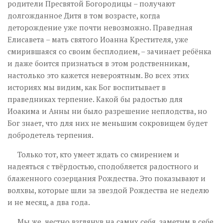
родители Пресвятой Богородицы – получают
долгожданное Дитя в том возрасте, когда
деторождение уже почти невозможно. Праведная
Елисавета – мать святого Иоанна Крестителя, уже
смирившаяся со своим бесплодием, – зачинает ребёнка
и даже боится признаться в этом родственникам,
настолько это кажется невероятным. Во всех этих
историях мы видим, как Бог воспитывает в
праведниках терпение. Какой бы радостью для
Иоакима и Анны ни было разрешение неплодства, но
Бог знает, что для них не меньшим сокровищем будет
добродетель терпения.
Только тот, кто умеет ждать со смирением и
надеяться с твёрдостью, сподобляется радостного и
блаженного созерцания Рождества. Это показывают и
волхвы, которые шли за звездой Рождества не неделю
и не месяц, а два года.
Мы же, честно взглянув на самих себя, заметим в себе