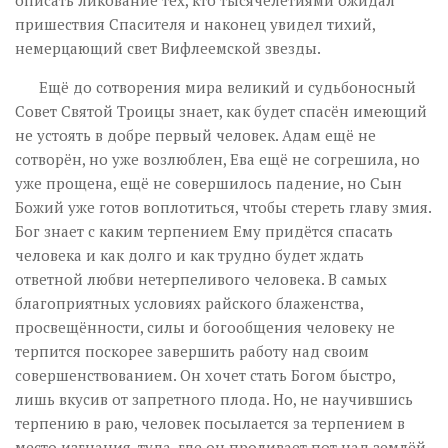
описать ликование тех, кто тысячелетиями ожидал
пришествия Спасителя и наконец увидел тихий,
немерцающий свет Вифлеемской звезды.
Ещё до сотворения мира великий и судьбоносный
Совет Святой Троицы знает, как будет спасён имеющий
не устоять в добре первый человек. Адам ещё не
сотворён, но уже возлюблен, Ева ещё не согрешила, но
уже прощена, ещё не совершилось падение, но Сын
Божий уже готов воплотиться, чтобы стереть главу змия.
Бог знает с каким терпением Ему придётся спасать
человека и как долго и как трудно будет ждать
ответной любви нетерпеливого человека. В самых
благоприятных условиях райского блаженства,
просвещённости, силы и богообщения человеку не
терпится поскорее завершить работу над своим
совершенствованием. Он хочет стать Богом быстро,
лишь вкусив от запретного плода. Но, не научившись
терпению в раю, человек посылается за терпением в
место изгнания, туда, где он проливает пот над землёй,