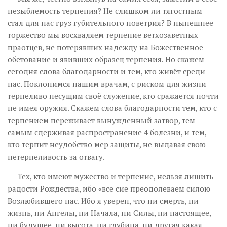
незыблемость терпения? Не слишком ли тягостным
стал для нас груз губительного поветрия? В нынешнее
торжество мы восхваляем терпение ветхозаветных
праотцев, не потерявших надежду на Божественное
обетование и явивших образец терпения. Но скажем
сегодня слова благодарности и тем, кто живёт среди
нас. Поклонимся нашим врачам, с риском для жизни
терпеливо несущим своё служение, кто сражается почти
не имея оружия. Скажем слова благодарности тем, кто с
терпением переживает вынужденный затвор, тем
самым сдерживая распространение 4 болезни, и тем,
кто терпит неудобство мер защиты, не выдавая свою
нетерпеливость за отвагу.
Тех, кто имеют мужество и терпение, нельзя лишить
радости Рождества, ибо «все сие преодолеваем силою
Возлюбившего нас. Ибо я уверен, что ни смерть, ни
жизнь, ни Ангелы, ни Начала, ни Силы, ни настоящее,
ни будущее, ни высота, ни глубина, ни другая какая