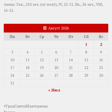
Анны:
Гал., 210 зач. (от полу́), IV, 22-31.
Лк., 36 зач., VIII,
16-21.
Август 2026
Пн
Вт
Ср
Чт
Пт
Сб
Вс
1
2
3
4
5
6
7
8
9
10
11
12
13
14
15
16
17
18
19
20
21
22
23
24
25
26
27
28
29
30
31
« Июл
#ГрадСвятойЕкатерины