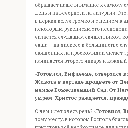
обращает наше внимание к самому с
день и на вечерне, и на литургии. Эт
в церкви вслух громко и с пением в 
некоторым рукописям это песнопени
читается служащим священником, ког
чаша — на дискосе в большинстве слу
священник на проскомидии читает тр
начинается второго января и каждый 
«
Готовися, Вифлееме, отверзися в
Живота в вертепе процвете от Де
немже Божественный Сад. От Нег
умрем. Христос раждается, прежд
О чем идет здесь речь? «
Готовися, 
тому месту, в котором Господь благо
приготовь всё необходимое для встр