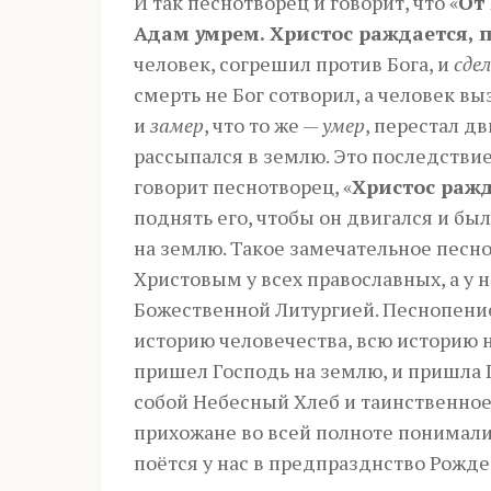
И так песнотворец и говорит, что «
От
Адам
у
мрем. Христос раждается,
человек, согрешил против Бога, и
сде
смерть не Бог сотворил, а человек вы
и
замер
, что то же —
умер
, перестал дв
рассыпался в землю. Это последствие 
говорит песнотворец, «
Христос ражд
поднять его, чтобы он двигался и бы
на землю. Такое замечательное пес
Христовым у всех православных, а у 
Божественной Литургией. Песнопение
историю человечества, всю историю н
пришел Господь на землю, и пришла 
собой Небесный Хлеб и таинственное
прихожане во всей полноте понимали
поётся у нас в предпразднство Рожде