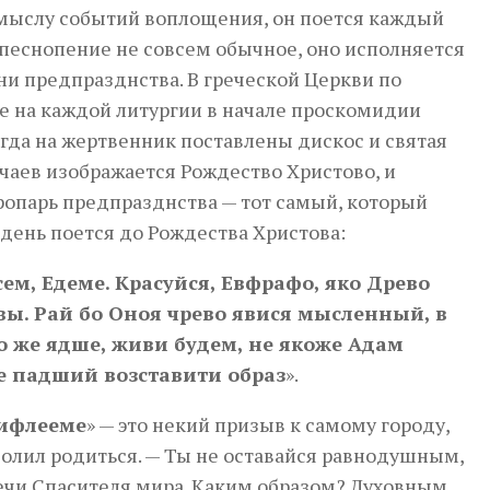
мыслу событий воплощения, он поется каждый
о песнопение не совсем обычное, оно исполняется
дни предпразднства. В греческой Церкви по
е на каждой литургии в начале проскомидии
да на жертвенник поставлены дискос и святая
чаев изображается Рождество Христово, и
опарь предпразднства — тот самый, который
день поется до Рождества Христова:
сем, Едеме. Красуйся, Евфрафо, яко Древо
вы. Рай бо Оноя чрево явися мысленный, в
о же ядше, живи будем, не якоже Адам
е падший возставити образ
».
Вифлееме
» — это некий призыв к самому городу,
волил родиться. — Ты не оставайся равнодушным,
ечи Спасителя мира. Каким образом? Духовным