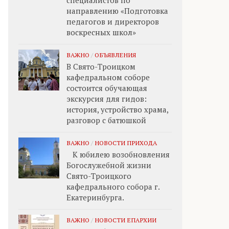
специалистов по
направлению «Подготовка
педагогов и директоров
воскресных школ»
ВАЖНО
/
ОБЪЯВЛЕНИЯ
В Свято-Троицком
кафедральном соборе
состоится обучающая
экскурсия для гидов:
история, устройство храма,
разговор с батюшкой
ВАЖНО
/
НОВОСТИ ПРИХОДА
К юбилею возобновления
Богослужебной жизни
Свято-Троицкого
кафедрального собора г.
Екатеринбурга.
ВАЖНО
/
НОВОСТИ ЕПАРХИИ