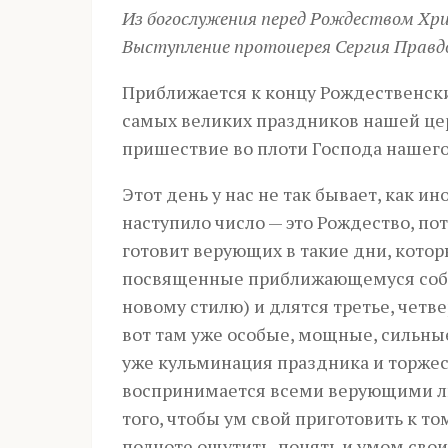
Из богослужения перед Рождеством Х
Выступление протоиерея Сергия Правдо
Приближается к концу Рождественски
самых великих праздников нашей це
пришествие во плоти Господа нашего 
Этот день у нас не так бывает, как и
наступило число — это Рождество, пот
готовит верующих в такие дни, кото
посвященные приближающемуся событ
новому стилю) и длятся третье, четве
вот там уже особые, мощные, сильны
уже кульминация праздника и торжест
воспринимается всеми верующими лю
того, чтобы ум свой приготовить к т
полноте ощутить, понять и умом свои