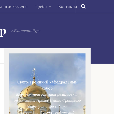
ельные беседы
Требы
Контакты
ор
г.Екатеринбург
Свято-Троицкий кафедральный
собор
Местная православная религиозная
организация Приход Свято-Троицкого
кафедрального собора
г.Екатеринбурга Свердловской