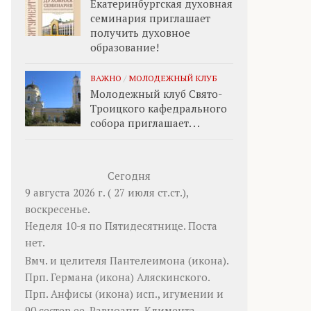
Екатеринбургская духовная
семинария приглашает
получить духовное
образование!
ВАЖНО
/
МОЛОДЕЖНЫЙ КЛУБ
Молодежный клуб Свято-
Троицкого кафедрального
собора приглашает. . .
Сегодня
9 августа 2026 г. ( 27 июля ст.ст.),
воскресенье.
Неделя 10-я по Пятидесятнице.
Поста
нет.
Вмч. и целителя
Пантелеимона
(
икона
).
Прп.
Германа
(
икона
) Аляскинского.
Прп.
Анфисы
(
икона
) исп., игумении и
90 сестер ее. Равноапп.
Климента