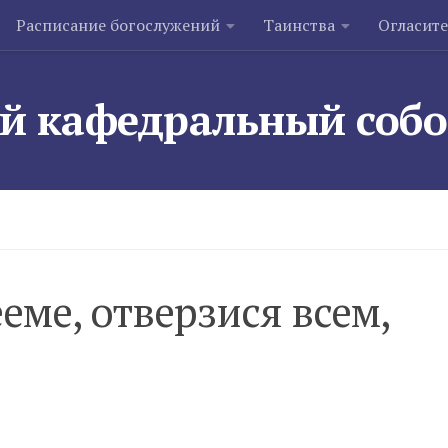
Расписание богослужений
Таинства
Огласит
й кафедральный соб
еме, отверзися всем,