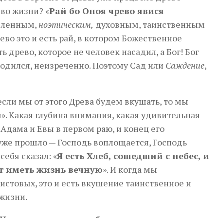
во жизни? «
Рай бо Оноя чрево явися
ысленным,
ноэтическим,
духовным, таинственным
ево это и есть рай, в котором Божественное
 древо, которое не человек насадил, а Бог! Бог
 родился, неизреченно. Поэтому Сад или
Саждение
,
 если мы от этого Древа будем вкушать, то мы
м
». Какая глубина внимания, какая удивительная
 Адама и Евы в первом раю, и конец его
 уже прошло — Господь воплощается, Господь
себя сказал: «
Я есть Хлеб, сошедший с небес, и
ет иметь жизнь вечную
». И когда мы
истовых, это и есть вкушение таинственное и
жизни.