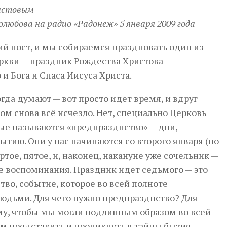
ристовым
любова на радио «Радонеж» 5 января 2009 года
й пост, и мы собираемся праздновать один из
ркви — праздник Рождества Христова —
и Бога и Спаса Иисуса Христа.
ногда думают — вот просто идет время, и вдруг
ом снова всё исчезло. Нет, специально Церковь
рые называются «предпразднство» — дни,
ию. Они у нас начинаются со второго января (по
ртое, пятое, и, наконец, накануне уже сочельник —
е воспоминания. Праздник идет седьмого — это
во, событие, которое во всей полноте
дьми. Для чего нужно предпразднство? Для
ому, чтобы мы могли подлинным образом во всей
м представить и проникнуть в тайны бытия,