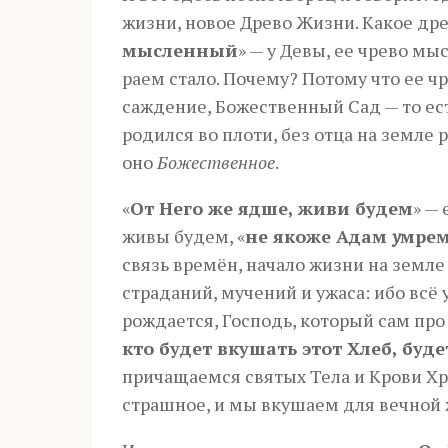
жизни, новое Древо Жизни. Какое дре
мысленный
» — у Девы, ее чрево м
раем стало. Почему? Потому что ее чр
саждение, Божественный Сад — то есть
родился во плоти, без отца на земле
оно
Божественное
.
«
От Него же ядше, живи будем
» —
живы будем, «
не якоже Адам
у
мре
связь времён, начало жизни на земле
страданий, мучений и ужаса: ибо всё
рождается, Господь, который сам про 
кто будет вкушать этот Хлеб, буд
причащаемся святых Тела и Крови Хр
страшное, и мы вкушаем для вечной 