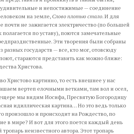
ны удивительные и непостижимые — соединение
 человеком на земле,
Слово плотью стало
. И для
ме почти не зажигается электричество (по большей
ак полагается по уставу), поются замечательные
редпразднственные. Эти творения были собраны
з разных государств — все, кто мог, отовсюду
 поют, стараются представить как можно ближе:
дества Христова.
о Христово картинно, то есть внешнее у нас
ашаем вертеп елочными ветками, там вол и осел,
й пещере мы видим Иосифа, Пресвятую Богородицу
асная идиллическая картина… Но это ведь только
то произошло и происходит на Рождество, по
е в мире? И вот для этого поется каждый день
тропарь неизвестного автора. Этот тропарь