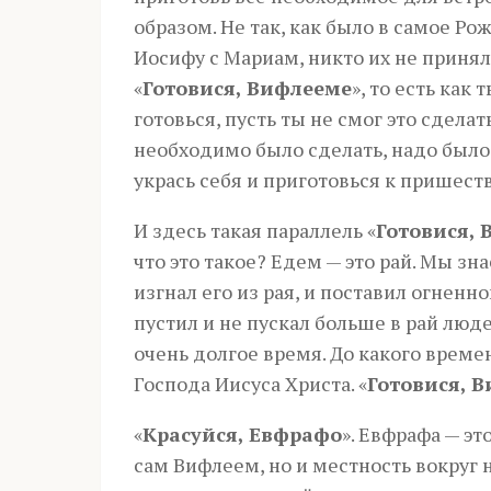
образом. Не так, как было в самое Р
Иосифу с Мариам, никто их не принял
«
Готовися, Вифлееме
», то есть как
готовься, пусть ты не смог это сделат
необходимо было сделать, надо было 
укрась себя и приготовься к пришест
И здесь такая параллель «
Готовися,
что это такое? Едем — это рай. Мы зн
изгнал его из рая, и поставил огнен
пустил и не пускал больше в рай люд
очень долгое время. До какого време
Господа Иисуса Христа. «
Готовися, 
«
Красуйся, Евфрафо
». Евфрафа — эт
сам Вифлеем, но и местность вокруг н