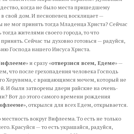
ождество, когда не было места пришедшему
 в свой дом. И песнопевец восклицает —
 ты не мог принять тогда Младенца Христа? Сейчас
ь тогда жителями своего города, то что
принять. Сейчас ты духовно готовься — радуйся,
вию Господа нашего Иисуса Христа.
 Вифлееме
» и сразу «
отверзися всем, Едеме
» —
аем, что после грехопадения человека Господь
ного Херувима, с вращающимся мечем, который не
ей. И были затворены двери райские на очень-
ни? Вот до этого самого времени рождения
Вифлееме
», открылся для всех Едем, открывается.
о местность вокруг Вифлеема. То есть не только
его. Красуйся — то есть украшайся, радуйся,