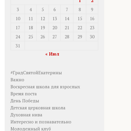
1
2
3
4
5
6
7
8
9
10
11
12
13
14
15
16
17
18
19
20
21
22
23
24
25
26
27
28
29
30
31
« Июл
#ГрадСвятойЕкатерины
Важно
Воскресная школа для взрослых
Время поста
День Победы
Детская церковная школа
Духовная нива
Интересно и познавательно
Молодежный клуб