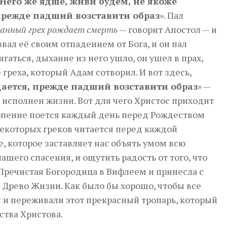
 Него же ядше, живи будем, не якоже
 прежде падший возставити образ
». Пал
ланный грех рождает смерть
— говорит Апостол — и
звал её своим отпадением от Бога, и он пал
игаться, дыхание из него ушло, он ушел в прах,
греха, который Адам сотворил. И вот здесь,
ается, прежде падший возставити образ
» —
л исполнен жизни. Вот для чего Христос приходит
нопение поется каждый день перед Рождеством
некоторых греков читается перед каждой
, которое заставляет нас объять умом всю
ашего спасения, и ощутить радость от того, что
Пречистая Богородица в Вифлеем и принесла с
 Древо Жизни. Как было бы хорошо, чтобы все
 и переживали этот прекрасный тропарь, который
ства Христова.