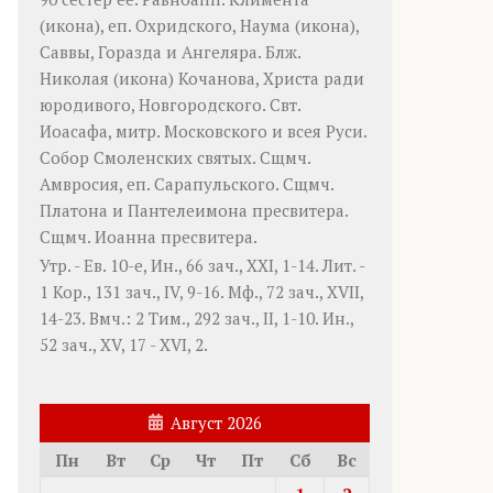
(
икона
), еп. Охридского,
Наума
(
икона
),
Саввы
,
Горазда
и
Ангеляра
. Блж.
Николая
(
икона
) Кочанова, Христа ради
юродивого, Новгородского. Свт.
Иоасафа
, митр. Московского и всея Руси.
Собор Смоленских святых
. Сщмч.
Амвросия
, еп. Сарапульского. Сщмч.
Платона
и
Пантелеимона
пресвитера.
Сщмч.
Иоанна
пресвитера.
Утр. - Ев. 10-е,
Ин., 66 зач., XXI, 1-14.
Лит. -
1 Кор., 131 зач., IV, 9-16.
Мф., 72 зач., XVII,
14-23.
Вмч.:
2 Тим., 292 зач., II, 1-10.
Ин.,
52 зач., XV, 17 - XVI, 2.
Август 2026
Пн
Вт
Ср
Чт
Пт
Сб
Вс