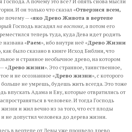
я Господа. А почему это все? И опять снова мысли
ории. И он только что сказал «
Отверзися всем,
ше почему — «
яко Древо Живота в вертепе
оторый Господь насадил
на востоке
, а потом его
реместился теперь туда, куда Дева идет родить
е названа «
Раем
», ибо внутри неё «
Древо Жизни
о, как было сказано в книге Исход Библии, что
льное и странное необычное древо, на котором
— «
Древо жизни
». Это странное, таинственное,
тое и не осознанное «
Древо жизни
», с которого
 больше не умрешь, будешь жить всегда. Это тоже
одь впускать Адама и Еву, которые отвратились от
 распространяться в человеке. И тогда Господь
а жизни и жил вечно из за того, что ест плоды
 и не допустил человека до дерева жизни.
здесь в вертепе от Девы уже процвело древо