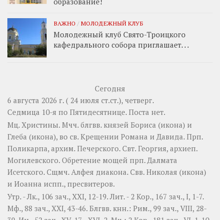
образование!
ВАЖНО
/
МОЛОДЕЖНЫЙ КЛУБ
Молодежный клуб Свято-Троицкого
кафедрального собора приглашает. . .
Сегодня
6 августа 2026 г. ( 24 июля ст.ст.), четверг.
Седмица 10-я по Пятидесятнице.
Поста нет.
Мц.
Христины
. Мчч. блгвв. князей
Бориса
(
икона
) и
Глеба
(
икона
), во св. Крещении Романа и Давида. Прп.
Поликарпа
, архим. Печерского. Свт.
Георгия
, архиеп.
Могилевского. Обретение мощей прп.
Далмата
Исетского. Сщмч.
Алфея
диакона. Свв.
Николая
(
икона
)
и
Иоанна
испп., пресвитеров.
Утр. -
Лк., 106 зач., XXI, 12-19.
Лит. -
2 Кор., 167 зач., I, 1-7.
Мф., 88 зач., XXI, 43-46.
Блгвв. кнн.:
Рим., 99 зач., VIII, 28-