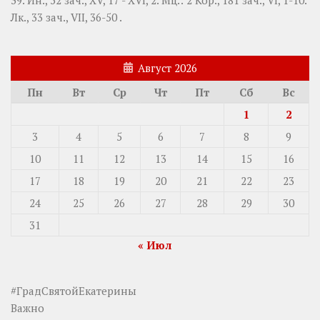
39.
Ин., 52 зач., XV, 17 - XVI, 2.
Мц.:
2 Кор., 181 зач., VI, 1-10.
Лк., 33 зач., VII, 36-50
.
Август 2026
Пн
Вт
Ср
Чт
Пт
Сб
Вс
1
2
3
4
5
6
7
8
9
10
11
12
13
14
15
16
17
18
19
20
21
22
23
24
25
26
27
28
29
30
31
« Июл
#ГрадСвятойЕкатерины
Важно