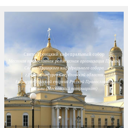
Свято-Троицкий кафедральный собор
Местная православная религиозная организация Приход
Свято-Троицкого кафедрального собора
г.Екатеринбурга Свердловской области
Екатеринбургской епархии Русской Православной
Церкви (Московский патриархат)