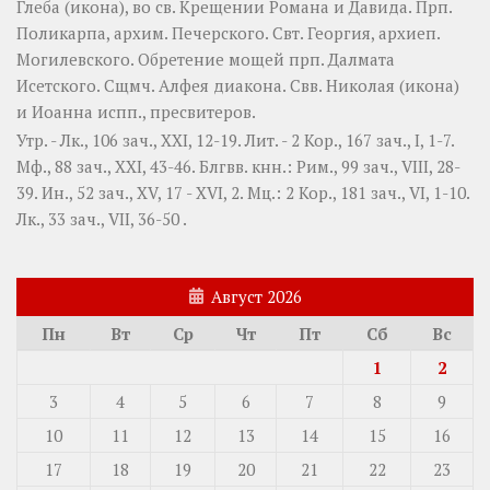
Глеба
(
икона
), во св. Крещении Романа и Давида. Прп.
Поликарпа
, архим. Печерского. Свт.
Георгия
, архиеп.
Могилевского. Обретение мощей прп.
Далмата
Исетского. Сщмч.
Алфея
диакона. Свв.
Николая
(
икона
)
и
Иоанна
испп., пресвитеров.
Утр. -
Лк., 106 зач., XXI, 12-19.
Лит. -
2 Кор., 167 зач., I, 1-7.
Мф., 88 зач., XXI, 43-46.
Блгвв. кнн.:
Рим., 99 зач., VIII, 28-
39.
Ин., 52 зач., XV, 17 - XVI, 2.
Мц.:
2 Кор., 181 зач., VI, 1-10.
Лк., 33 зач., VII, 36-50
.
Август 2026
Пн
Вт
Ср
Чт
Пт
Сб
Вс
1
2
3
4
5
6
7
8
9
10
11
12
13
14
15
16
17
18
19
20
21
22
23