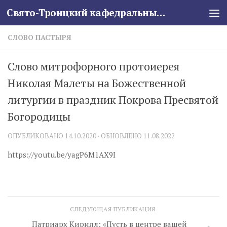
Свято-Троицкий кафедральный собор
Skip to content
СЛОВО ПАСТЫРЯ
Слово митрофорного протоиерея
Николая Малеты на Божественной
литургии в праздник Покрова Пресвятой
Богородицы
ОПУБЛИКОВАНО
14.10.2020
· ОБНОВЛЕНО
11.08.2022
https://youtu.be/yagP6M1AX9I
СЛЕДУЮЩАЯ ПУБЛИКАЦИЯ
Патриарх Кирилл: «Пусть в центре вашей