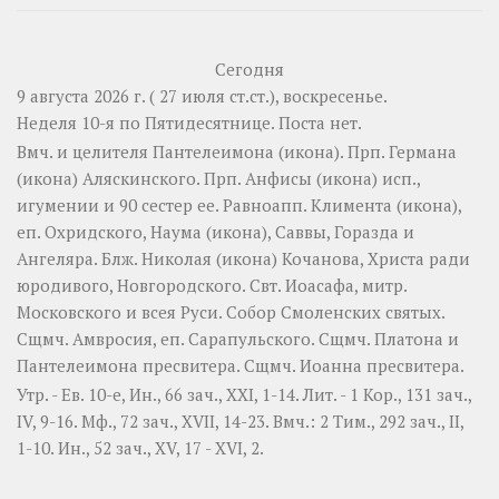
Сегодня
9 августа 2026 г. ( 27 июля ст.ст.), воскресенье.
Неделя 10-я по Пятидесятнице.
Поста нет.
Вмч. и целителя
Пантелеимона
(
икона
). Прп.
Германа
(
икона
) Аляскинского. Прп.
Анфисы
(
икона
) исп.,
игумении и 90 сестер ее. Равноапп.
Климента
(
икона
),
еп. Охридского,
Наума
(
икона
),
Саввы
,
Горазда
и
Ангеляра
. Блж.
Николая
(
икона
) Кочанова, Христа ради
юродивого, Новгородского. Свт.
Иоасафа
, митр.
Московского и всея Руси.
Собор Смоленских святых
.
Сщмч.
Амвросия
, еп. Сарапульского. Сщмч.
Платона
и
Пантелеимона
пресвитера. Сщмч.
Иоанна
пресвитера.
Утр. - Ев. 10-е,
Ин., 66 зач., XXI, 1-14.
Лит. -
1 Кор., 131 зач.,
IV, 9-16.
Мф., 72 зач., XVII, 14-23.
Вмч.:
2 Тим., 292 зач., II,
1-10.
Ин., 52 зач., XV, 17 - XVI, 2.