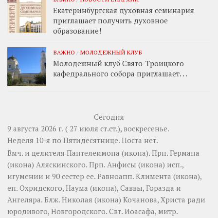
Екатеринбургская духовная семинария
приглашает получить духовное
образование!
ВАЖНО
/
МОЛОДЕЖНЫЙ КЛУБ
Молодежный клуб Свято-Троицкого
кафедрального собора приглашает. . .
Сегодня
9 августа 2026 г. ( 27 июля ст.ст.), воскресенье.
Неделя 10-я по Пятидесятнице.
Поста нет.
Вмч. и целителя
Пантелеимона
(
икона
). Прп.
Германа
(
икона
) Аляскинского. Прп.
Анфисы
(
икона
) исп.,
игумении и 90 сестер ее. Равноапп.
Климента
(
икона
),
еп. Охридского,
Наума
(
икона
),
Саввы
,
Горазда
и
Ангеляра
. Блж.
Николая
(
икона
) Кочанова, Христа ради
юродивого, Новгородского. Свт.
Иоасафа
, митр.