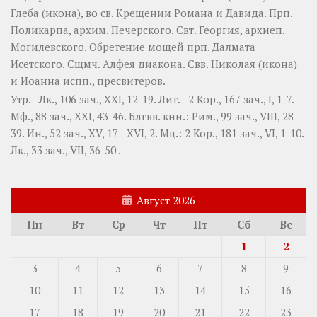
Глеба
(
икона
), во св. Крещении Романа и Давида. Прп.
Поликарпа
, архим. Печерского. Свт.
Георгия
, архиеп.
Могилевского. Обретение мощей прп.
Далмата
Исетского. Сщмч.
Алфея
диакона. Свв.
Николая
(
икона
)
и
Иоанна
испп., пресвитеров.
Утр. -
Лк., 106 зач., XXI, 12-19.
Лит. -
2 Кор., 167 зач., I, 1-7.
Мф., 88 зач., XXI, 43-46.
Блгвв. кнн.:
Рим., 99 зач., VIII, 28-
39.
Ин., 52 зач., XV, 17 - XVI, 2.
Мц.:
2 Кор., 181 зач., VI, 1-10.
Лк., 33 зач., VII, 36-50
.
Август 2026
Пн
Вт
Ср
Чт
Пт
Сб
Вс
1
2
3
4
5
6
7
8
9
10
11
12
13
14
15
16
17
18
19
20
21
22
23