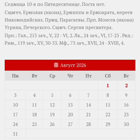
Седмица 10-я по Пятидесятнице.
Поста нет.
Сщмчч.
Ермолая
(
икона
),
Ермиппа
и
Ермократа
, иереев
Никомидийских. Прмц.
Параскевы
. Прп.
Моисея
(
икона
)
Угрина, Печерского. Сщмч.
Сергия
пресвитера.
Прп.:
Гал., 213 зач., V, 22 - VI, 2.
Лк., 24 зач., VI, 17-23
. Ряд.:
Рим., 119 зач., XV, 30-33.
Мф., 73 зач., XVII, 24 - XVIII, 4.
Август 2026
Пн
Вт
Ср
Чт
Пт
Сб
Вс
1
2
3
4
5
6
7
8
9
10
11
12
13
14
15
16
17
18
19
20
21
22
23
24
25
26
27
28
29
30
31