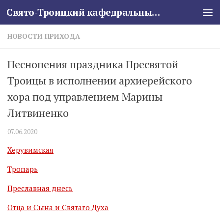
Свято-Троицкий кафедральный собор
Skip to content
НОВОСТИ ПРИХОДА
Песнопения праздника Пресвятой
Троицы в исполнении архиерейского
хора под управлением Марины
Литвиненко
07.06.2020
Херувимская
Тропарь
Преславная днесь
Отца и Сына и Святаго Духа