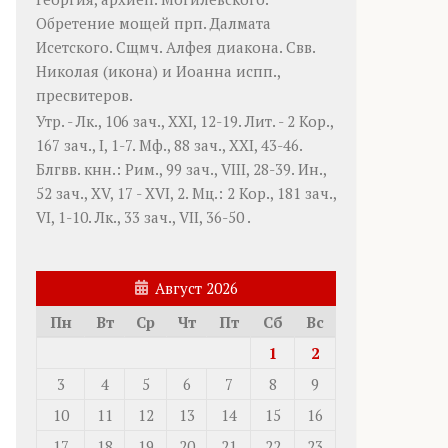
Обретение мощей прп.
Далмата
Исетского. Сщмч.
Алфея
диакона. Свв.
Николая
(
икона
) и
Иоанна
испп.,
пресвитеров.
Утр. -
Лк., 106 зач., XXI, 12-19.
Лит. -
2 Кор.,
167 зач., I, 1-7.
Мф., 88 зач., XXI, 43-46.
Блгвв. кнн.:
Рим., 99 зач., VIII, 28-39.
Ин.,
52 зач., XV, 17 - XVI, 2.
Мц.:
2 Кор., 181 зач.,
VI, 1-10.
Лк., 33 зач., VII, 36-50
.
Август 2026
Пн
Вт
Ср
Чт
Пт
Сб
Вс
1
2
3
4
5
6
7
8
9
10
11
12
13
14
15
16
17
18
19
20
21
22
23