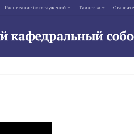
Расписание богослужений
Таинства
Огласит
й кафедральный соб