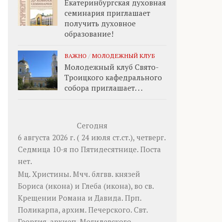
Екатеринбургская духовная
семинария приглашает
получить духовное
образование!
ВАЖНО
/
МОЛОДЕЖНЫЙ КЛУБ
Молодежный клуб Свято-
Троицкого кафедрального
собора приглашает. . .
Сегодня
6 августа 2026 г. ( 24 июля ст.ст.), четверг.
Седмица 10-я по Пятидесятнице.
Поста
нет.
Мц.
Христины
. Мчч. блгвв. князей
Бориса
(
икона
) и
Глеба
(
икона
), во св.
Крещении Романа и Давида. Прп.
Поликарпа
, архим. Печерского. Свт.
Георгия
, архиеп. Могилевского.