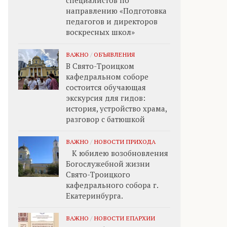
специалистов по
направлению «Подготовка
педагогов и директоров
воскресных школ»
ВАЖНО
/
ОБЪЯВЛЕНИЯ
В Свято-Троицком
кафедральном соборе
состоится обучающая
экскурсия для гидов:
история, устройство храма,
разговор с батюшкой
ВАЖНО
/
НОВОСТИ ПРИХОДА
К юбилею возобновления
Богослужебной жизни
Свято-Троицкого
кафедрального собора г.
Екатеринбурга.
ВАЖНО
/
НОВОСТИ ЕПАРХИИ