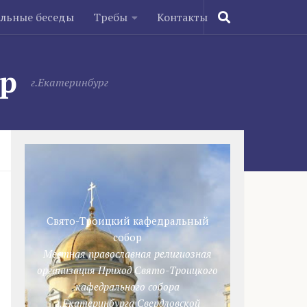
ельные беседы
Требы
Контакты
ор
г.Екатеринбург
Свято-Троицкий кафедральный
собор
Местная православная религиозная
организация Приход Свято-Троицкого
кафедрального собора
г.Екатеринбурга Свердловской