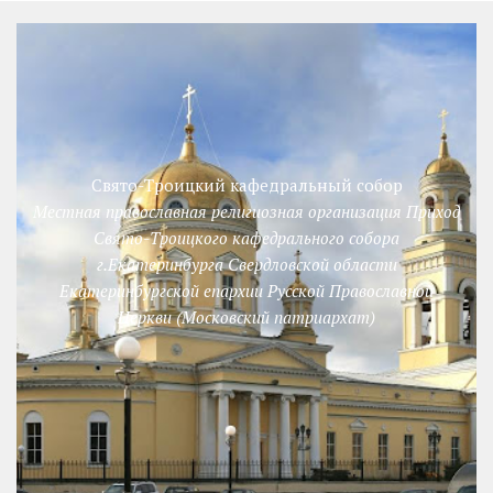
Свято-Троицкий кафедральный собор
Местная православная религиозная организация Приход
Свято-Троицкого кафедрального собора
г.Екатеринбурга Свердловской области
Екатеринбургской епархии Русской Православной
Церкви (Московский патриархат)