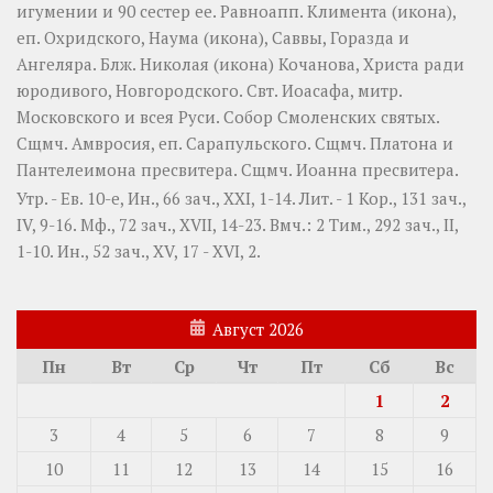
игумении и 90 сестер ее. Равноапп.
Климента
(
икона
),
еп. Охридского,
Наума
(
икона
),
Саввы
,
Горазда
и
Ангеляра
. Блж.
Николая
(
икона
) Кочанова, Христа ради
юродивого, Новгородского. Свт.
Иоасафа
, митр.
Московского и всея Руси.
Собор Смоленских святых
.
Сщмч.
Амвросия
, еп. Сарапульского. Сщмч.
Платона
и
Пантелеимона
пресвитера. Сщмч.
Иоанна
пресвитера.
Утр. - Ев. 10-е,
Ин., 66 зач., XXI, 1-14.
Лит. -
1 Кор., 131 зач.,
IV, 9-16.
Мф., 72 зач., XVII, 14-23.
Вмч.:
2 Тим., 292 зач., II,
1-10.
Ин., 52 зач., XV, 17 - XVI, 2.
Август 2026
Пн
Вт
Ср
Чт
Пт
Сб
Вс
1
2
3
4
5
6
7
8
9
10
11
12
13
14
15
16