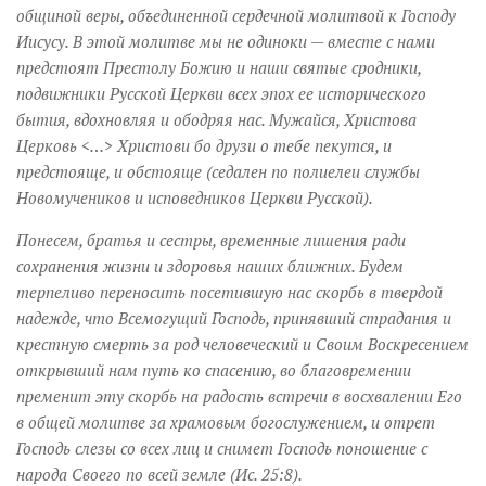
общиной веры, объединенной сердечной молитвой к Господу
Иисусу. В этой молитве мы не одиноки — вместе с нами
предстоят Престолу Божию и наши святые сродники,
подвижники Русской Церкви всех эпох ее исторического
бытия, вдохновляя и ободряя нас. Мужайся, Христова
Церковь <…> Христови бо друзи о тебе пекутся, и
предстояще, и обстояще (седален по полиелеи службы
Новомучеников и исповедников Церкви Русской).
Понесем, братья и сестры, временные лишения ради
сохранения жизни и здоровья наших ближних. Будем
терпеливо переносить посетившую нас скорбь в твердой
надежде, что Всемогущий Господь, принявший страдания и
крестную смерть за род человеческий и Своим Воскресением
открывший нам путь ко спасению, во благовремении
пременит эту скорбь на радость встречи в восхвалении Его
в общей молитве за храмовым богослужением, и отрет
Господь слезы со всех лиц и снимет Господь поношение с
народа Своего по всей земле (Ис. 25:8).