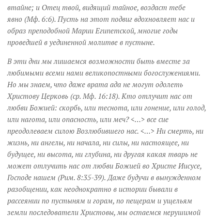
втайне; и Отец твой, видящий тайное, воздаст тебе
явно (Мф. 6:6). Пусть на этот подвиг вдохновляет нас и
образ преподобной Марии Египетской, многие годы
проведшей в уединенной молитве в пустыне.
В эти дни мы лишаемся возможности быть вместе за
любимыми всеми нами великопостными богослужениями.
Но мы знаем, что даже врата ада не могут одолеть
Христову Церковь (ср. Мф. 16:18). Кто отлучит нас от
любви Божией: скорбь, или теснота, или гонение, или голод,
или нагота, или опасность, или меч? <…> все сие
преодолеваем силою Возлюбившего нас. <…> Ни смерть, ни
жизнь, ни ангелы, ни начала, ни силы, ни настоящее, ни
будущее, ни высота, ни глубина, ни другая какая тварь не
может отлучить нас от любви Божией во Христе Иисусе,
Господе нашем (Рим. 8:35-39). Даже будучи в вынужденном
разобщении, как неоднократно в истории бывали в
рассеянии по пустыням и горам, по пещерам и ущельям
земли последователи Христовы, мы остаемся нерушимой