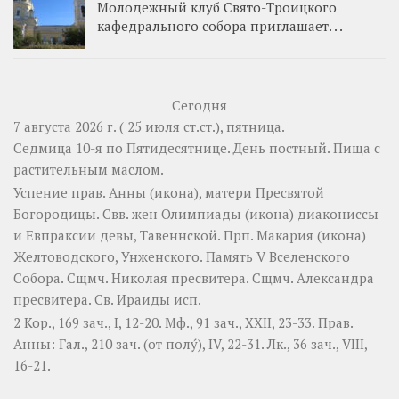
Молодежный клуб Свято-Троицкого
кафедрального собора приглашает. . .
Сегодня
7 августа 2026 г. ( 25 июля ст.ст.), пятница.
Седмица 10-я по Пятидесятнице. День постный.
Пища с
растительным маслом.
Успение прав.
Анны
(
икона
), матери Пресвятой
Богородицы. Свв. жен
Олимпиады
(
икона
) диакониссы
и
Евпраксии
девы, Тавеннской. Прп.
Макария
(
икона
)
Желтоводского, Унженского. Память
V Вселенского
Собора
. Сщмч.
Николая
пресвитера. Сщмч.
Александра
пресвитера. Св.
Ираиды
исп.
2 Кор., 169 зач., I, 12-20.
Мф., 91 зач., XXII, 23-33.
Прав.
Анны:
Гал., 210 зач. (от полу́), IV, 22-31.
Лк., 36 зач., VIII,
16-21.