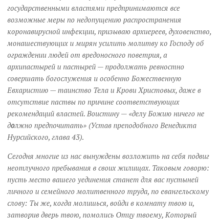
государственными властями предпринимаются все
возможные меры по недопущению распространения
коронавирусной инфекции, призываю архиереев, духовенство,
монашествующих и мирян усилить молитву ко Господу об
ограждении людей от вредоносного поветрия, а
архипастырей и пастырей — продолжать ревностно
совершать богослужения и особенно Божественную
Евхаристию — таинство Тела и Крови Христовых, даже в
отсутствие паствы по причине соответствующих
рекомендаций властей. Воистину — «делу Божию ничего не
д
о
лжно предпочитать» (Устав преподобного Венедикта
Нурсийского, глава 43).
Сегодня многие из нас вынуждены возложить на себя подвиг
неотлучного пребывания в своих жилищах. Таковым говорю:
пусть место вашего уединения станет для вас пустыней
личного и семейного молитвенного труда, по евангельскому
слову: Ты же, когда молишься, войди в комнату твою и,
затворив дверь твою, помолись Отцу твоему, Который