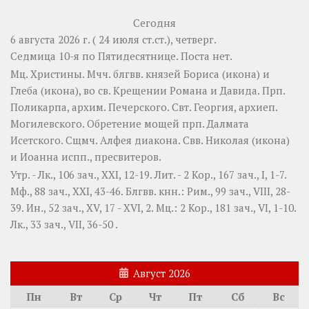
Сегодня
6 августа 2026 г. ( 24 июля ст.ст.), четверг.
Седмица 10-я по Пятидесятнице.
Поста нет.
Мц.
Христины
. Мчч. блгвв. князей
Бориса
(
икона
) и
Глеба
(
икона
), во св. Крещении Романа и Давида. Прп.
Поликарпа
, архим. Печерского. Свт.
Георгия
, архиеп.
Могилевского. Обретение мощей прп.
Далмата
Исетского. Сщмч.
Алфея
диакона. Свв.
Николая
(
икона
)
и
Иоанна
испп., пресвитеров.
Утр. -
Лк., 106 зач., XXI, 12-19.
Лит. -
2 Кор., 167 зач., I, 1-7.
Мф., 88 зач., XXI, 43-46.
Блгвв. кнн.:
Рим., 99 зач., VIII, 28-
39.
Ин., 52 зач., XV, 17 - XVI, 2.
Мц.:
2 Кор., 181 зач., VI, 1-10.
Лк., 33 зач., VII, 36-50
.
Август 2026
Пн
Вт
Ср
Чт
Пт
Сб
Вс