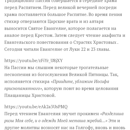
Традиционно Пассия совершается в середине храма
перед Распятием. Перед великой вечерней посреди
храма поставляется большое Распятие. Во время пения
стихир отверзаются Царские врата и из алтаря
выносится Святое Евангелие, которое полагается на
аналое перед Крестом. Затем следует чтение акафиста и
Евангельского повествования о Страстях Христовых .
Сегодня читали Евангелие от Луки 22 и 23 главы.
https://youtu.be/zFiYr_U8jXY
На Пассии мы слышим некоторые трогательные
песнопения из богослужения Великой Пятницы. Так,
исполняется стихира
«Приидите, ублажим Иосифа
приснопамятного»,
которую поют во время целования
Плащаницы Христовой.
https://youtu.be/eAk2a3UsPMQ
Перед чтением Евангелия звучит прокимен
«Разделиша
ризы Моя себе, и о одежди Моей меташа жребий…»
Эти и
другие молитвы возносят нас на Голгофу, вновь и вновь