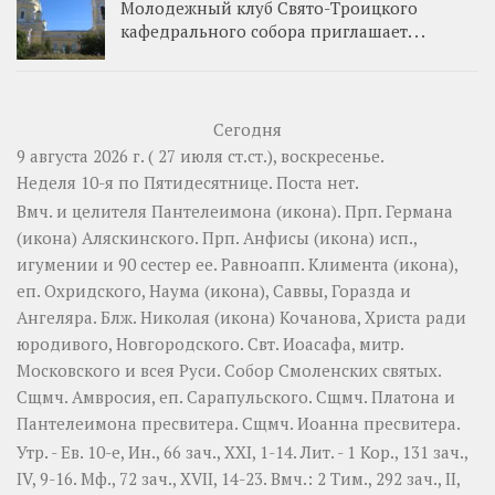
Молодежный клуб Свято-Троицкого
кафедрального собора приглашает. . .
Сегодня
9 августа 2026 г. ( 27 июля ст.ст.), воскресенье.
Неделя 10-я по Пятидесятнице.
Поста нет.
Вмч. и целителя
Пантелеимона
(
икона
). Прп.
Германа
(
икона
) Аляскинского. Прп.
Анфисы
(
икона
) исп.,
игумении и 90 сестер ее. Равноапп.
Климента
(
икона
),
еп. Охридского,
Наума
(
икона
),
Саввы
,
Горазда
и
Ангеляра
. Блж.
Николая
(
икона
) Кочанова, Христа ради
юродивого, Новгородского. Свт.
Иоасафа
, митр.
Московского и всея Руси.
Собор Смоленских святых
.
Сщмч.
Амвросия
, еп. Сарапульского. Сщмч.
Платона
и
Пантелеимона
пресвитера. Сщмч.
Иоанна
пресвитера.
Утр. - Ев. 10-е,
Ин., 66 зач., XXI, 1-14.
Лит. -
1 Кор., 131 зач.,
IV, 9-16.
Мф., 72 зач., XVII, 14-23.
Вмч.:
2 Тим., 292 зач., II,