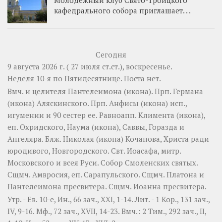
Молодежный клуб Свято-Троицкого
кафедрального собора приглашает. . .
Сегодня
9 августа 2026 г. ( 27 июля ст.ст.), воскресенье.
Неделя 10-я по Пятидесятнице.
Поста нет.
Вмч. и целителя
Пантелеимона
(
икона
). Прп.
Германа
(
икона
) Аляскинского. Прп.
Анфисы
(
икона
) исп.,
игумении и 90 сестер ее. Равноапп.
Климента
(
икона
),
еп. Охридского,
Наума
(
икона
),
Саввы
,
Горазда
и
Ангеляра
. Блж.
Николая
(
икона
) Кочанова, Христа ради
юродивого, Новгородского. Свт.
Иоасафа
, митр.
Московского и всея Руси.
Собор Смоленских святых
.
Сщмч.
Амвросия
, еп. Сарапульского. Сщмч.
Платона
и
Пантелеимона
пресвитера. Сщмч.
Иоанна
пресвитера.
Утр. - Ев. 10-е,
Ин., 66 зач., XXI, 1-14.
Лит. -
1 Кор., 131 зач.,
IV, 9-16.
Мф., 72 зач., XVII, 14-23.
Вмч.:
2 Тим., 292 зач., II,