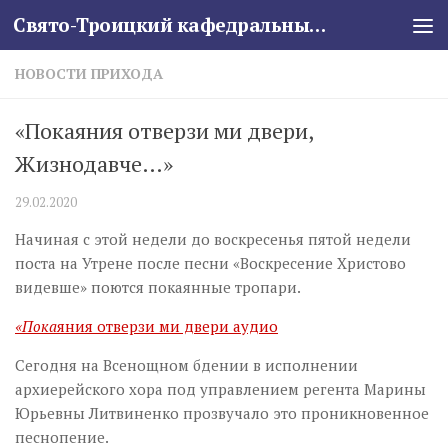
Свято-Троицкий кафедральный собор
Skip to content
НОВОСТИ ПРИХОДА
«Покаяния отверзи ми двери,
Жизнодавче…»
29.02.2020
Начиная с этой недели до воскресенья пятой недели
поста на Утрене после песни «Воскресение Христово
видевше» поются покаянные тропари.
«Пока
яния отверзи ми двери аудио
Сегодня на Всенощном бдении в исполнении
архиерейского хора под управлением регента Марины
Юрьевны Литвиненко прозвучало это проникновенное
песнопение.