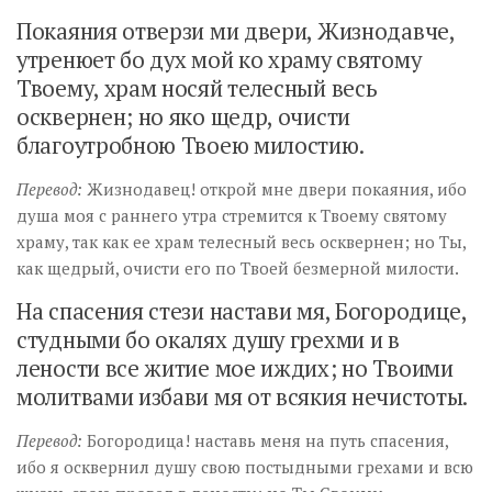
Покаяния отверзи ми двери, Жизнодавче,
утренюет бо дух мой ко храму святому
Твоему, храм носяй телесный весь
осквернен; но яко щедр, очисти
благоутробною Твоею милостию.
Перевод:
Жизнодавец! открой мне двери покаяния, ибо
душа моя с раннего утра стремится к Твоему святому
храму, так как ее храм телесный весь осквернен; но Ты,
как щедрый, очисти его по Твоей безмерной милости.
На спасения стези настави мя, Богородице,
студными бо окалях душу грехми и в
лености все житие мое иждих; но Твоими
молитвами избави мя от всякия нечистоты.
Перевод:
Богородица! наставь меня на путь спасения,
ибо я осквернил душу свою постыдными грехами и всю