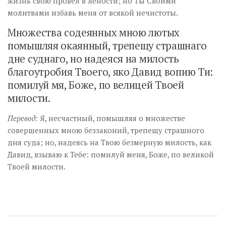
жизнь свою провел в лености; но Ты Своими
молитвами избавь меня от всякой нечистоты.
Множества содеянных мною лютых
помышляя окаянный, трепещу страшнаго
дне суднаго, но надеяся на милость
благоутробия Твоего, яко Давид вопию Ти:
помилуй мя, Боже, по велицей Твоей
милости.
Перевод:
Я, несчастный, помышляя о множестве
совершенных мною беззаконий, трепещу страшного
дня суда; но, надеясь на Твою безмерную милость, как
Давид, взываю к Тебе: помилуй меня, Боже, по великой
Твоей милости.