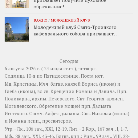
приглашает получить духовное
образование!
ВАЖНО
/
МОЛОДЕЖНЫЙ КЛУБ
Молодежный клуб Свято-Троицкого
кафедрального собора приглашает. . .
Сегодня
6 августа 2026 г. ( 24 июля ст.ст.), четверг.
Седмица 10-я по Пятидесятнице.
Поста нет.
Мц.
Христины
. Мчч. блгвв. князей
Бориса
(
икона
) и
Глеба
(
икона
), во св. Крещении Романа и Давида. Прп.
Поликарпа
, архим. Печерского. Свт.
Георгия
, архиеп.
Могилевского. Обретение мощей прп.
Далмата
Исетского. Сщмч.
Алфея
диакона. Свв.
Николая
(
икона
)
и
Иоанна
испп., пресвитеров.
Утр. -
Лк., 106 зач., XXI, 12-19.
Лит. -
2 Кор., 167 зач., I, 1-7.
Мф., 88 зач., XXI, 43-46.
Блгвв. кнн.:
Рим., 99 зач., VIII, 28-