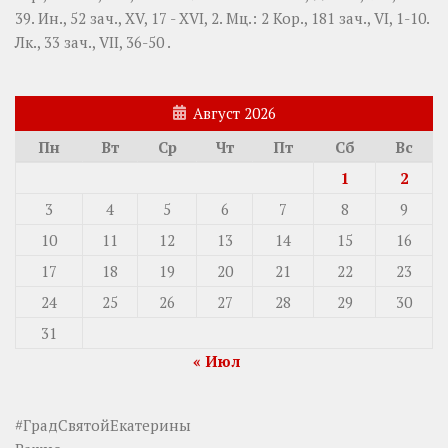
39.
Ин., 52 зач., XV, 17 - XVI, 2.
Мц.:
2 Кор., 181 зач., VI, 1-10.
Лк., 33 зач., VII, 36-50
.
Август 2026
Пн
Вт
Ср
Чт
Пт
Сб
Вс
1
2
3
4
5
6
7
8
9
10
11
12
13
14
15
16
17
18
19
20
21
22
23
24
25
26
27
28
29
30
31
« Июл
#ГрадСвятойЕкатерины