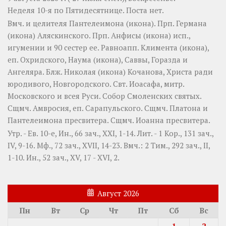
Неделя 10-я по Пятидесятнице.
Поста нет.
Вмч. и целителя
Пантелеимона
(
икона
). Прп.
Германа
(
икона
) Аляскинского. Прп.
Анфисы
(
икона
) исп.,
игумении и 90 сестер ее. Равноапп.
Климента
(
икона
),
еп. Охридского,
Наума
(
икона
),
Саввы
,
Горазда
и
Ангеляра
. Блж.
Николая
(
икона
) Кочанова, Христа ради
юродивого, Новгородского. Свт.
Иоасафа
, митр.
Московского и всея Руси.
Собор Смоленских святых
.
Сщмч.
Амвросия
, еп. Сарапульского. Сщмч.
Платона
и
Пантелеимона
пресвитера. Сщмч.
Иоанна
пресвитера.
Утр. - Ев. 10-е,
Ин., 66 зач., XXI, 1-14.
Лит. -
1 Кор., 131 зач.,
IV, 9-16.
Мф., 72 зач., XVII, 14-23.
Вмч.:
2 Тим., 292 зач., II,
1-10.
Ин., 52 зач., XV, 17 - XVI, 2.
Август 2026
Пн
Вт
Ср
Чт
Пт
Сб
Вс
1
2