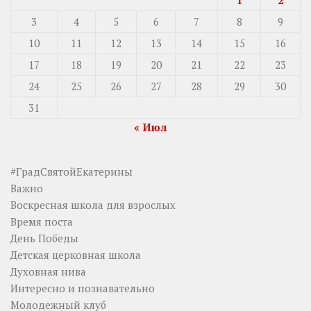
3
4
5
6
7
8
9
10
11
12
13
14
15
16
17
18
19
20
21
22
23
24
25
26
27
28
29
30
31
« Июл
#ГрадСвятойЕкатерины
Важно
Воскресная школа для взрослых
Время поста
День Победы
Детская церковная школа
Духовная нива
Интересно и познавательно
Молодежный клуб