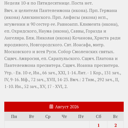
Неделя 10-я по Пятидесятнице.
Поста нет.
Вмч. и целителя
Пантелеимона
(
икона
). Прп.
Германа
(
икона
) Аляскинского. Прп.
Анфисы
(
икона
) исп.,
игумении и 90 сестер ее. Равноапп.
Климента
(
икона
),
еп. Охридского,
Наума
(
икона
),
Саввы
,
Горазда
и
Ангеляра
. Блж.
Николая
(
икона
) Кочанова, Христа ради
юродивого, Новгородского. Свт.
Иоасафа
, митр.
Московского и всея Руси.
Собор Смоленских святых
.
Сщмч.
Амвросия
, еп. Сарапульского. Сщмч.
Платона
и
Пантелеимона
пресвитера. Сщмч.
Иоанна
пресвитера.
Утр. - Ев. 10-е,
Ин., 66 зач., XXI, 1-14.
Лит. -
1 Кор., 131 зач.,
IV, 9-16.
Мф., 72 зач., XVII, 14-23.
Вмч.:
2 Тим., 292 зач., II,
1-10.
Ин., 52 зач., XV, 17 - XVI, 2.
Август 2026
Пн
Вт
Ср
Чт
Пт
Сб
Вс
1
2