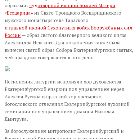
образами:
чудотворной иконой Божией Матери
«Всецарица»
из Свято-Троицкого Всецарицинского
мужского монастыря села Тарасково
и
главной иконой Сухопутных войск Вооружённых сил
России
— образ святого благоверного великого князя
Александра Невского. Для поклонения также была
вынесен святой образ Собора Екатеринбургских святых,
чей праздник совершается в этот день.
Песнопения литургии исполняли хор духовенства
Екатеринбургской епархии под управлением иерея
Алексия Русина и братский хор пастырско-
богословского отделения Екатеринбургской духовной
семинарии под управлением диакона Николая
Дмитрука.
За богослужением митрополит Екатеринбургский и
Верхотурский Кирилл помянул всех епископов,