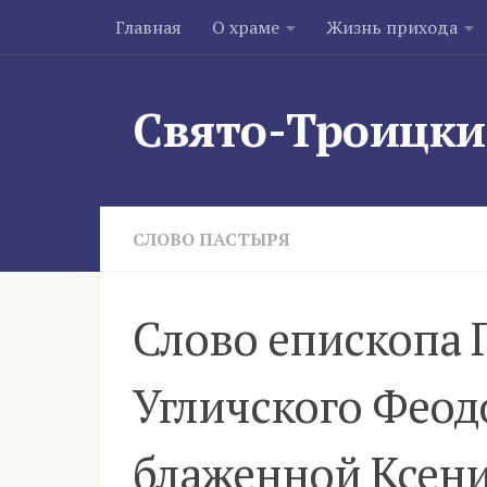
Главная
О храме
Жизнь прихода
Skip to content
Свято-Троицки
СЛОВО ПАСТЫРЯ
Слово епископа 
Угличского Феод
блаженной Ксени