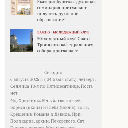
Екатеринбургская духовная
семинария приглашает
получить духовное
образование!
ВАЖНО
/
МОЛОДЕЖНЫЙ КЛУБ
Молодежный клуб Свято-
Троицкого кафедрального
собора приглашает. . .
Сегодня
6 августа 2026 г. ( 24 июля ст.ст.), четверг.
Седмица 10-я по Пятидесятнице.
Поста
нет.
Мц.
Христины
. Мчч. блгвв. князей
Бориса
(
икона
) и
Глеба
(
икона
), во св.
Крещении Романа и Давида. Прп.
Поликарпа
, архим. Печерского. Свт.
Георгия
, архиеп. Могилевского.