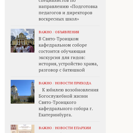
специалистов по
направлению «Подготовка
педагогов и директоров
воскресных школ»
ВАЖНО
/
ОБЪЯВЛЕНИЯ
В Свято-Троицком
кафедральном соборе
состоится обучающая
экскурсия для гидов:
история, устройство храма,
разговор с батюшкой
ВАЖНО
/
НОВОСТИ ПРИХОДА
К юбилею возобновления
Богослужебной жизни
Свято-Троицкого
кафедрального собора г.
Екатеринбурга.
ВАЖНО
/
НОВОСТИ ЕПАРХИИ