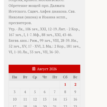
Обретение мощей прп.
Далмата
Исетского. Сщмч.
Алфея
диакона. Свв.
Николая
(
икона
) и
Иоанна
испп.,
пресвитеров.
Утр. -
Лк., 106 зач., XXI, 12-19.
Лит. -
2 Кор.,
167 зач., I, 1-7.
Мф., 88 зач., XXI, 43-46.
Блгвв. кнн.:
Рим., 99 зач., VIII, 28-39.
Ин.,
52 зач., XV, 17 - XVI, 2.
Мц.:
2 Кор., 181 зач.,
VI, 1-10.
Лк., 33 зач., VII, 36-50
.
Август 2026
Пн
Вт
Ср
Чт
Пт
Сб
Вс
1
2
3
4
5
6
7
8
9
10
11
12
13
14
15
16
17
18
19
20
21
22
23