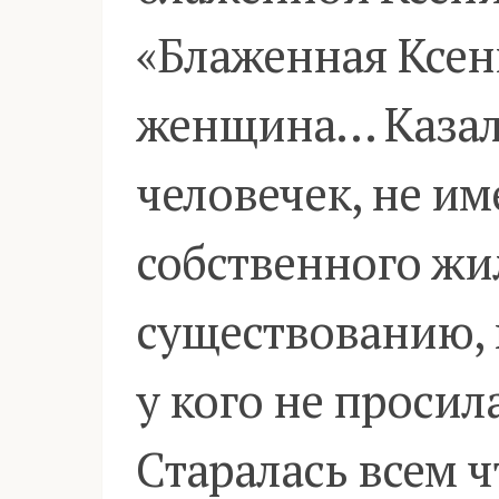
«Блаженная Ксен
женщина… Казал
человечек, не и
собственного жил
существованию, н
у кого не просил
Старалась всем ч