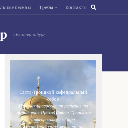
ельные беседы
Требы
Контакты
ор
г.Екатеринбург
Свято-Троицкий кафедральный
собор
Местная православная религиозная
организация Приход Свято-Троицкого
кафедрального собора
г.Екатеринбурга Свердловской