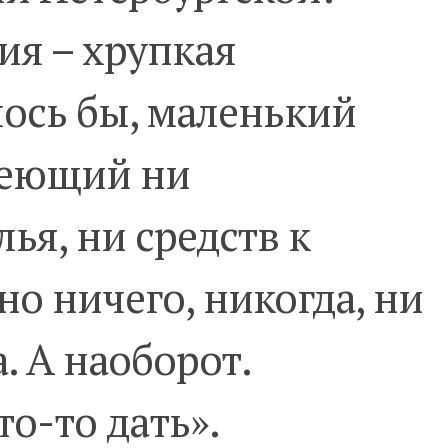
ия – хрупкая
ось бы, маленький
меющий ни
ья, ни средств к
о ничего, никогда, ни
а. А наоборот.
то-то дать».