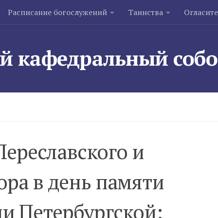
Расписание богослужений
Таинства
Огласит
й кафедральный соб
Переславского и
ора в день памяти
и Петербургской: