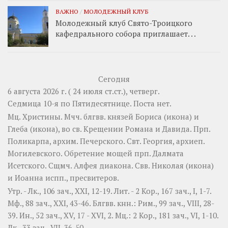
ВАЖНО
/
МОЛОДЕЖНЫЙ КЛУБ
Молодежный клуб Свято-Троицкого
кафедрального собора приглашает. . .
Сегодня
6 августа 2026 г. ( 24 июля ст.ст.), четверг.
Седмица 10-я по Пятидесятнице.
Поста нет.
Мц.
Христины
. Мчч. блгвв. князей
Бориса
(
икона
) и
Глеба
(
икона
), во св. Крещении Романа и Давида. Прп.
Поликарпа
, архим. Печерского. Свт.
Георгия
, архиеп.
Могилевского. Обретение мощей прп.
Далмата
Исетского. Сщмч.
Алфея
диакона. Свв.
Николая
(
икона
)
и
Иоанна
испп., пресвитеров.
Утр. -
Лк., 106 зач., XXI, 12-19.
Лит. -
2 Кор., 167 зач., I, 1-7.
Мф., 88 зач., XXI, 43-46.
Блгвв. кнн.:
Рим., 99 зач., VIII, 28-
39.
Ин., 52 зач., XV, 17 - XVI, 2.
Мц.:
2 Кор., 181 зач., VI, 1-10.
Лк., 33 зач., VII, 36-50
.