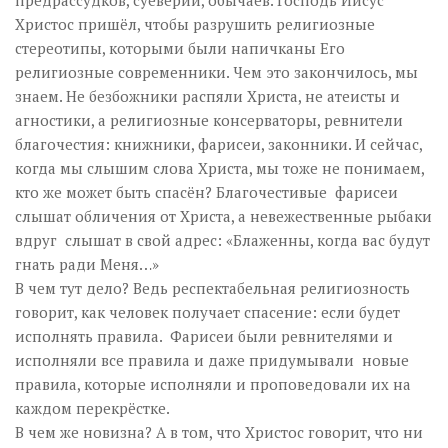
предрассудков, суеверий, обычаев. Господь Иисус
Христос пришёл, чтобы разрушить религиозные
стереотипы, которыми были напичканы Его
религиозные современники. Чем это закончилось, мы
знаем. Не безбожники распяли Христа, не атеисты и
агностики, а религиозные консерваторы, ревнители
благочестия: книжники, фарисеи, законники. И сейчас,
когда мы слышим слова Христа, мы тоже не понимаем,
кто же может быть спасён? Благочестивые фарисеи
слышат обличения от Христа, а невежественные рыбаки
вдруг слышат в свой адрес: «Блаженны, когда вас будут
гнать ради Меня…»
В чем тут дело? Ведь респектабельная религиозность
говорит, как человек получает спасение: если будет
исполнять правила. Фарисеи были ревнителями и
исполняли все правила и даже придумывали новые
правила, которые исполняли и проповедовали их на
каждом перекрёстке.
В чем же новизна? А в том, что Христос говорит, что ни