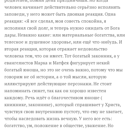
родителей, помни день праздничный. Но когда
человек начинает действительно серьёзно исполнять
заповеди, у него может быть двоякая реакция. Одна
реакция: «Я все сделал, моя совесть спокойна, я
исполнил свой долг, и теперь нужно ожидать от Бога
дары. Неважно какие: или материальные богатства, или
телесное и душевное здоровье, или ещё что-нибудь. И
вторая реакция, которая отражает недовольство
человека тем, что он имеет. Тот богатый законник, а у
евангелистов Марка и Матфея фигурирует некий
богатый юноша, но это не очень важно, потому что мы
говорим не об истории, а о той мысли, которую
иллюстрируют действующие персонажи. Не стоит
напоминать сюжет, так как он хорошо известен
каждому. Речь идёт о благочестивом юноше (
книжнике, законнике) , который спрашивает у Христа,
чувствуя свою внутреннюю пустоту, что ему не хватает,
чтобы наследовать жизнь вечную. У него все есть:
богатство, ум, положение в обществе, уважение. Но