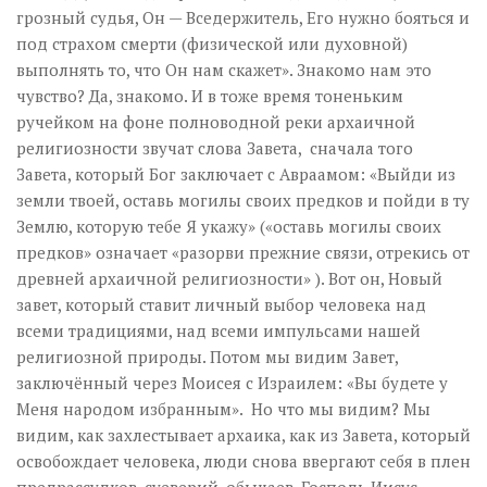
грозный судья, Он — Вседержитель, Его нужно бояться и
под страхом смерти (физической или духовной)
выполнять то, что Он нам скажет». Знакомо нам это
чувство? Да, знакомо. И в тоже время тоненьким
ручейком на фоне полноводной реки архаичной
религиозности звучат слова Завета, сначала того
Завета, который Бог заключает с Авраамом: «Выйди из
земли твоей, оставь могилы своих предков и пойди в ту
Землю, которую тебе Я укажу» («оставь могилы своих
предков» означает «разорви прежние связи, отрекись от
древней архаичной религиозности» ). Вот он, Новый
завет, который ставит личный выбор человека над
всеми традициями, над всеми импульсами нашей
религиозной природы. Потом мы видим Завет,
заключённый через Моисея с Израилем: «Вы будете у
Меня народом избранным». Но что мы видим? Мы
видим, как захлестывает архаика, как из Завета, который
освобождает человека, люди снова ввергают себя в плен