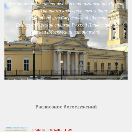
Местная православная религиозная организация Приход
Свято-Троицкого кафедрального собора
г.Екатеринбурга Свердловской области
Екатеринбургской епархии Русской Православной
Церкви (Московский патриархат)
Расписание богослужений
ВАЖНО
/
ОБЪЯВЛЕНИЯ