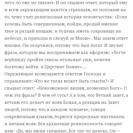
чего-то ему не хватает. И он слышит ответ, который ему
и всем окружающим кажется странным, не похожим на
то, чему учит религиозная история человечества: «Если
хочешь быть совершенным, пойди, продай имение
твое и раздай нищим; и будешь иметь сокровище на
небесах; и приходи и следуй за Мною» . Мы знаем ответ
юноши. Он огорчился, потому что был богат. И звучит
фраза, которую мы воспринимаем как афоризм: «Легче
верблюду пройти сквозь игольные уши, нежели
богатому войти в Царствие Божие»….
Окружающие возмущаются ответом Господа и
спрашивают:»Кто же тогда может быть спасён?» И
слышат ответ: «Невозможное людям, возможно Богу». О
чем эта фраза? В чем её суть? А в том, что Ветхий завет, а
ветхим его делает не воля Божья, а реакция на Завет
людей, потому что в каждом человеке, говоря
современным языком, борются природные инстинкты
и личная воля. Вся архаичная религиозность говорит
нам: «Да, мы люди грешные, Бог где-то далеко, Он —