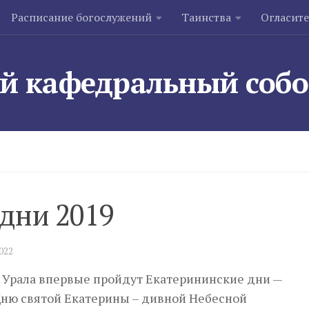
Расписание богослужений
Таинства
Огласит
й кафедральный соб
дни 2019
2022
це Урала впервые пройдут Екатерининские дни —
ню святой Екатерины – дивной Небесной