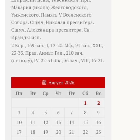
Макария
(
икона
) Желтоводского,
Унженского. Память
V Вселенского
Собора
. Сщмч.
Николая
пресвитера.
Сщмч.
Александра
пресвитера. Св.
Ираиды
исп.
2 Кор., 169 зач., I, 12-20.
Мф., 91 зач., XXII,
23-33.
Прав. Анны:
Гал., 210 зач.
(от полу́), IV, 22-31.
Лк., 36 зач., VIII, 16-21.
Август 2026
Пн
Вт
Ср
Чт
Пт
Сб
Вс
1
2
3
4
5
6
7
8
9
10
11
12
13
14
15
16
17
18
19
20
21
22
23