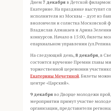
Днем
7 декабря
в Детской филармон
Екатерине. На празднике выступят 
исполнители из Москвы – дуэт из бая
виолончели и солистка Московской ф
Владислав Алмакаев и Арина Зелени
конкурсов. Начало в 15:00, билеты м
епархиальном управлении (ул.Репина,
На следующий день,
8 декабря
, в С
состоится вручение Премии главы мит
торжественной церемонии участник
Екатерины Мечетиной
. Билеты можн
центре «Царский».
9 декабря
во Дворце молодежи про
мероприятии примут участие молод
организации, представители региона