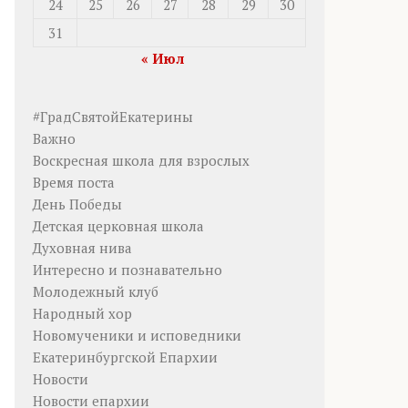
24
25
26
27
28
29
30
31
« Июл
#ГрадСвятойЕкатерины
Важно
Воскресная школа для взрослых
Время поста
День Победы
Детская церковная школа
Духовная нива
Интересно и познавательно
Молодежный клуб
Народный хор
Новомученики и исповедники
Екатеринбургской Епархии
Новости
Новости епархии