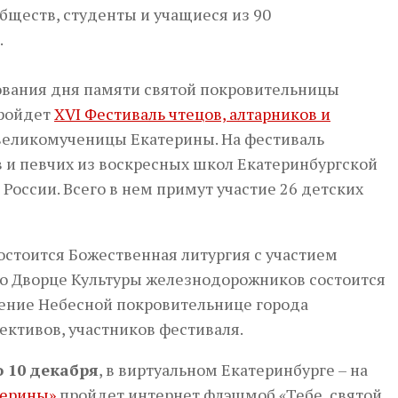
бществ, студенты и учащиеся из 90
.
ования дня памяти святой покровительницы
пройдет
ХVI Фестиваль чтецов, алтарников и
 великомученицы Екатерины. На фестиваль
в и певчих из воскресных школ Екатеринбургской
 России. Всего в нем примут участие 26 детских
состоится Божественная литургия с участием
 во Дворце Культуры железнодорожников состоится
ение Небесной покровительнице города
ективов, участников фестиваля.
о 10 декабря
, в виртуальном Екатеринбурге – на
терины»
пройдет интернет флэшмоб «Тебе, святой