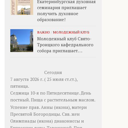
Екатеринбургская духовная
семинария приглашает
получить духовное
образование!
ВАЖНО
/
МОЛОДЕЖНЫЙ КЛУБ
Молодежный клуб Свято-
Троицкого кафедрального
собора приглашает. . .
Сегодня
7 августа 2026 г. ( 25 июля ст.ст.),
пятница.
Седмица 10-я по Пятидесятнице. День
постный.
Пища с растительным маслом.
Успение прав.
Анны
(
икона
), матери
Пресвятой Богородицы. Свв. жен
Олимпиады
(
икона
) диакониссы и
Евпраксии
девы, Тавеннской. Прп.