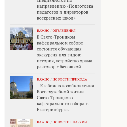
специалистов по
направлению «Подготовка
педагогов и директоров
воскресных школ»
ВАЖНО
/
ОБЪЯВЛЕНИЯ
В Свято-Троицком
кафедральном соборе
состоится обучающая
экскурсия для гидов:
история, устройство храма,
разговор с батюшкой
ВАЖНО
/
НОВОСТИ ПРИХОДА
К юбилею возобновления
Богослужебной жизни
Свято-Троицкого
кафедрального собора г.
Екатеринбурга.
ВАЖНО
/
НОВОСТИ ЕПАРХИИ