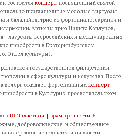
ии состоится
концерт
, посвященный святой
специально приглашенные молодые виртуозы-
на и балалайки, трио из фортепиано, скрипки и
илармонии. Артисты трио Никита Каплунов,
на – лауреаты всероссийских и международных
ожно приобрести в Екатеринбургском
 6, Отдел культуры).
вердловской государственной филармонии
рополии в сфере культуры и искусства. После
ов вечера ожидает фортепианный
концерт
о приобрести в Культурно-просветительском
йдет
III Областной форум трезвости
. В
ежные, добровольческие и общественные
льных органов исполнительной власти,