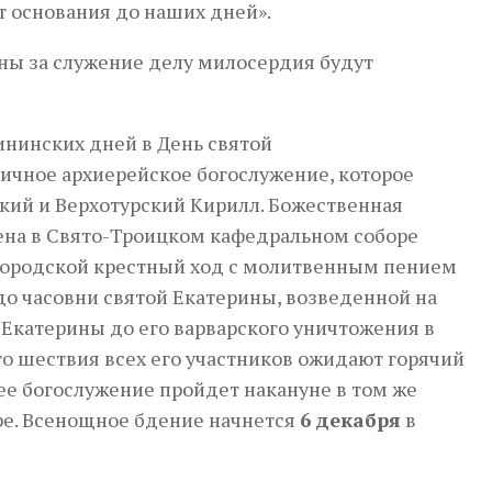
т основания до наших дней».
ы за служение делу милосердия будут
нинских дней в День святой
ничное архиерейское богослужение, которое
кий и Верхотурский Кирилл. Божественная
ена в Свято-Троицком кафедральном соборе
городской крестный ход с молитвенным пением
до часовни святой Екатерины, возведенной на
й Екатерины до его варварского уничтожения в
го шествия всех его участников ожидают горячий
ее богослужение пройдет накануне в том же
е. Всенощное бдение начнется
6 декабря
в