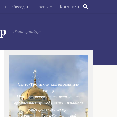
ельные беседы
Требы
Контакты
ор
г.Екатеринбург
Свято-Троицкий кафедральный
собор
Местная православная религиозная
организация Приход Свято-Троицкого
кафедрального собора
г.Екатеринбурга Свердловской