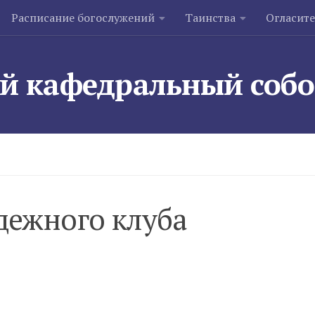
Расписание богослужений
Таинства
Огласит
й кафедральный соб
дежного клуба