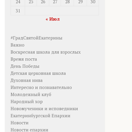
24
25
26
27
28
29
30
31
« Июл
#ГрадСвятойЕкатерины
Важно
Воскресная школа для взрослых
Время поста
День Победы
Детская церковная школа
Духовная нива
Интересно и познавательно
Молодежный клуб
Народный хор
Новомученики и исповедники
Екатеринбургской Епархии
Новости
Новости епархии