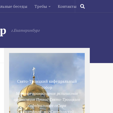
ельные беседы
Требы
Контакты
ор
г.Екатеринбург
Свято-Троицкий кафедральный
собор
Местная православная религиозная
организация Приход Свято-Троицкого
кафедрального собора
г.Екатеринбурга Свердловской