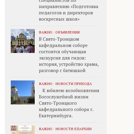
специалистов по
направлению «Подготовка
педагогов и директоров
воскресных школ»
ВАЖНО
/
ОБЪЯВЛЕНИЯ
В Свято-Троицком
кафедральном соборе
состоится обучающая
экскурсия для гидов:
история, устройство храма,
разговор с батюшкой
ВАЖНО
/
НОВОСТИ ПРИХОДА
К юбилею возобновления
Богослужебной жизни
Свято-Троицкого
кафедрального собора г.
Екатеринбурга.
ВАЖНО
/
НОВОСТИ ЕПАРХИИ