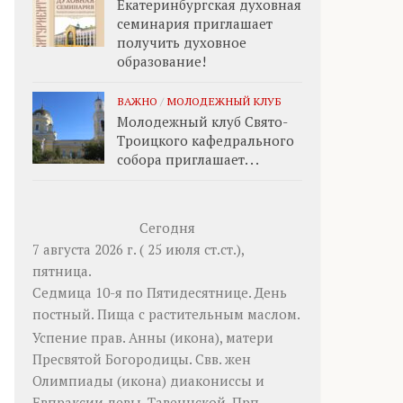
Екатеринбургская духовная
семинария приглашает
получить духовное
образование!
ВАЖНО
/
МОЛОДЕЖНЫЙ КЛУБ
Молодежный клуб Свято-
Троицкого кафедрального
собора приглашает. . .
Сегодня
7 августа 2026 г. ( 25 июля ст.ст.),
пятница.
Седмица 10-я по Пятидесятнице. День
постный.
Пища с растительным маслом.
Успение прав.
Анны
(
икона
), матери
Пресвятой Богородицы. Свв. жен
Олимпиады
(
икона
) диакониссы и
Евпраксии
девы, Тавеннской. Прп.