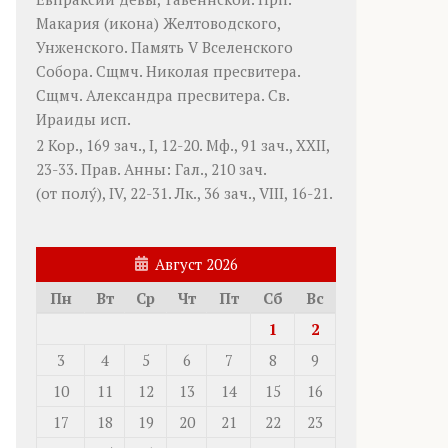
Макария
(
икона
) Желтоводского,
Унженского. Память
V Вселенского
Собора
. Сщмч.
Николая
пресвитера.
Сщмч.
Александра
пресвитера. Св.
Ираиды
исп.
2 Кор., 169 зач., I, 12-20.
Мф., 91 зач., XXII,
23-33.
Прав. Анны:
Гал., 210 зач.
(от полу́), IV, 22-31.
Лк., 36 зач., VIII, 16-21.
Август 2026
Пн
Вт
Ср
Чт
Пт
Сб
Вс
1
2
3
4
5
6
7
8
9
10
11
12
13
14
15
16
17
18
19
20
21
22
23