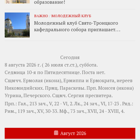
образование!
ВАЖНО
/
МОЛОДЕЖНЫЙ КЛУБ
Молодежный клуб Свято-Троицкого
кафедрального собора приглашает. . .
Сегодня
8 августа 2026 г. ( 26 июля ст.ст.), суббота.
Седмица 10-я по Пятидесятнице.
Поста нет.
Сщмчч.
Ермолая
(
икона
),
Ермиппа
и
Ермократа
, иереев
Никомидийских. Прмц.
Параскевы
. Прп.
Моисея
(
икона
)
Угрина, Печерского. Сщмч.
Сергия
пресвитера.
Прп.:
Гал., 213 зач., V, 22 - VI, 2.
Лк., 24 зач., VI, 17-23
. Ряд.:
Рим., 119 зач., XV, 30-33.
Мф., 73 зач., XVII, 24 - XVIII, 4.
Август 2026