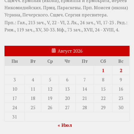
Сщмчч.
Ермолая
(
икона
),
Ермиппа
и
Ермократа
, иереев
Никомидийских. Прмц.
Параскевы
. Прп.
Моисея
(
икона
)
Угрина, Печерского. Сщмч.
Сергия
пресвитера.
Прп.:
Гал., 213 зач., V, 22 - VI, 2.
Лк., 24 зач., VI, 17-23
. Ряд.:
Рим., 119 зач., XV, 30-33.
Мф., 73 зач., XVII, 24 - XVIII, 4.
Август 2026
Пн
Вт
Ср
Чт
Пт
Сб
Вс
1
2
3
4
5
6
7
8
9
10
11
12
13
14
15
16
17
18
19
20
21
22
23
24
25
26
27
28
29
30
31
« Июл