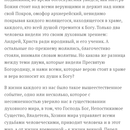
Божия стоит над всеми верующими и держит над ними
свой Покров, омофор архиерейский, невидимо
покрывая каждого молящегося, находящегося в храме,
каждого, кто всей душой стремится к Богу. Только два
человека видели это своим духовным зрением:
Андрей, Христа ради юродивый, и его ученик. А
остальные по-прежнему молились, благочестиво
стояли, внимали словам молитвы. Но какова же разница
между теми двумя, которые видели Пресвятую
Богородицу, и нами всеми, которые верою стоят в храме
и вера возносит их души к Богу?
В жизни каждого из нас было такое вышеестественное
событие, одно или несколько, которое с
несомненностью уверило нас в существовании
духовного мира, в том, что Господь Бог, Непостижимое
Существо, Владетель, Хозяин мира управляет всеми
судьбами человеческими, приводит человека и в этот
мир, а от жизни временной – к жизни вечной. Перед