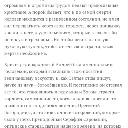
огромным и огромным трудом делают православные
христиане. А порой бывает, что и до самой смерти
человек находится в раздвоенном состоянии, не имея
сил перешагнуть через свою гордость, через привычку
к лени, к неге, к удовольствиям, которые, казалось бы,
не так уж и греховны… Но чтобы встать на новую
духовную ступень, чтобы отсечь свои страсти, такая
жертва необходима.
Христа ради юродивый Андрей был именно таким
человеком, который всю жизнь свою посвятил
величайшему искусству и, как Святые отцы пишут,
науке из наук – богообщению. И постепенно он отсекал
все то, что становилось между ним и Богом: страсти,
гордость, самомнение, то, когда люди возносили его, –
и именно он сподобился видения Пресвятой
Богородицы, а это лишь одно из откровений, которые
были у него. Преподобный Серафим Саровский,
оптинские старцы, святые нашего времени, на которых