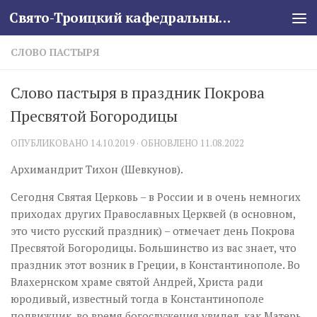
Свято-Троицкий кафедральный собор
Skip to content
СЛОВО ПАСТЫРЯ
Слово пастыря в праздник Покрова
Пресвятой Богородицы
ОПУБЛИКОВАНО
14.10.2019
· ОБНОВЛЕНО
11.08.2022
Архимандрит Тихон (Шевкунов).
Сегодня Святая Церковь – в России и в очень немногих
приходах других Православных Церквей (в основном,
это чисто русский праздник) – отмечает день Покрова
Пресвятой Богородицы. Большинство из вас знает, что
праздник этот возник в Греции, в Константинополе. Во
Влахернском храме святой Андрей, Христа ради
юродивый, известный тогда в Константинополе
подвижник, во время богослужения увидел, как Матерь