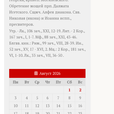
Обретение мощей прп.
Далмата
Исетского. Сщмч.
Алфея
диакона. Свв.
Николая
(
икона
) и
Иоанна
испп.,
пресвитеров.
Утр. -
Лк., 106 зач., XXI, 12-19.
Лит. -
2 Кор.,
167 зач., I, 1-7.
Мф., 88 зач., XXI, 43-46.
Блгвв. кнн.:
Рим., 99 зач., VIII, 28-39.
Ин.,
52 зач., XV, 17 - XVI, 2.
Мц.:
2 Кор., 181 зач.,
VI, 1-10.
Лк., 33 зач., VII, 36-50
.
Август 2026
Пн
Вт
Ср
Чт
Пт
Сб
Вс
1
2
3
4
5
6
7
8
9
10
11
12
13
14
15
16
17
18
19
20
21
22
23