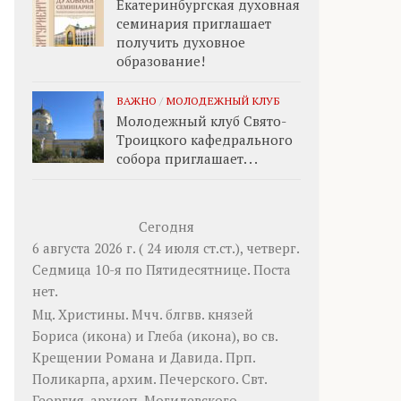
Екатеринбургская духовная
семинария приглашает
получить духовное
образование!
ВАЖНО
/
МОЛОДЕЖНЫЙ КЛУБ
Молодежный клуб Свято-
Троицкого кафедрального
собора приглашает. . .
Сегодня
6 августа 2026 г. ( 24 июля ст.ст.), четверг.
Седмица 10-я по Пятидесятнице.
Поста
нет.
Мц.
Христины
. Мчч. блгвв. князей
Бориса
(
икона
) и
Глеба
(
икона
), во св.
Крещении Романа и Давида. Прп.
Поликарпа
, архим. Печерского. Свт.
Георгия
, архиеп. Могилевского.