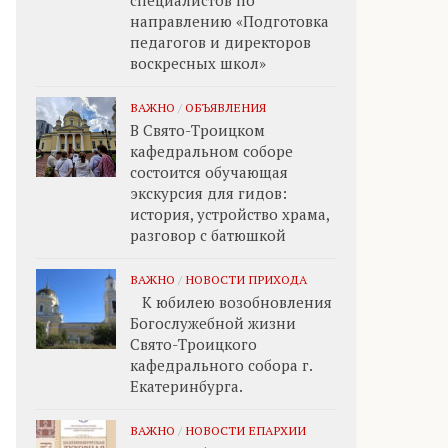
специалистов по
направлению «Подготовка
педагогов и директоров
воскресных школ»
ВАЖНО
/
ОБЪЯВЛЕНИЯ
В Свято-Троицком
кафедральном соборе
состоится обучающая
экскурсия для гидов:
история, устройство храма,
разговор с батюшкой
ВАЖНО
/
НОВОСТИ ПРИХОДА
К юбилею возобновления
Богослужебной жизни
Свято-Троицкого
кафедрального собора г.
Екатеринбурга.
ВАЖНО
/
НОВОСТИ ЕПАРХИИ