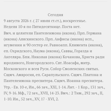
Сегодня
9 августа 2026 г. ( 27 июля ст.ст.), воскресенье.
Неделя 10-я по Пятидесятнице.
Поста нет.
Вмч. и целителя
Пантелеимона
(
икона
). Прп.
Германа
(
икона
) Аляскинского. Прп.
Анфисы
(
икона
) исп.,
игумении и 90 сестер ее. Равноапп.
Климента
(
икона
),
еп. Охридского,
Наума
(
икона
),
Саввы
,
Горазда
и
Ангеляра
. Блж.
Николая
(
икона
) Кочанова, Христа ради
юродивого, Новгородского. Свт.
Иоасафа
, митр.
Московского и всея Руси.
Собор Смоленских святых
.
Сщмч.
Амвросия
, еп. Сарапульского. Сщмч.
Платона
и
Пантелеимона
пресвитера. Сщмч.
Иоанна
пресвитера.
Утр. - Ев. 10-е,
Ин., 66 зач., XXI, 1-14.
Лит. -
1 Кор., 131 зач.,
IV, 9-16.
Мф., 72 зач., XVII, 14-23.
Вмч.:
2 Тим., 292 зач., II,
1-10.
Ин., 52 зач., XV, 17 - XVI, 2.