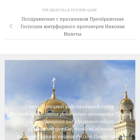
ПРЕДЫДУЩАЯ ПУБЛИКАЦИЯ
Поздравление с праздником Преображения
Господня митрфорного протоиерея Николая
Малеты
Свято-Троицкий кафедральный собор
Местная православная религиозная организация Приход
Свято-Троицкого кафедрального собора
г.Екатеринбурга Свердловской области
Екатеринбургской епархии Русской Православной