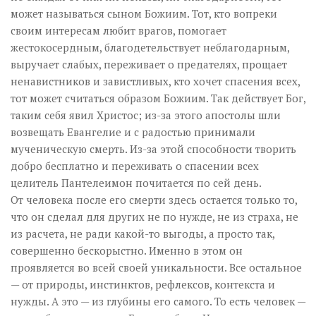
может называться сыном Божиим. Тот, кто вопреки
своим интересам любит врагов, помогает
жестокосердным, благодетельствует неблагодарным,
выручает слабых, переживает о предателях, прощает
ненавистников и завистливых, кто хочет спасения всех,
тот может считаться образом Божиим. Так действует Бог,
таким себя явил Христос; из-за этого апостолы шли
возвещать Евангелие и с радостью принимали
мученическую смерть. Из-за этой способности творить
добро бесплатно и переживать о спасении всех
целитель Пантелеимон почитается по сей день.
От человека после его смерти здесь остается только то,
что он сделал для других не по нужде, не из страха, не
из расчета, не ради какой-то выгоды, а просто так,
совершенно бескорыстно. Именно в этом он
проявляется во всей своей уникальности. Все остальное
— от природы, инстинктов, рефлексов, контекста и
нужды. А это — из глубины его самого. То есть человек —