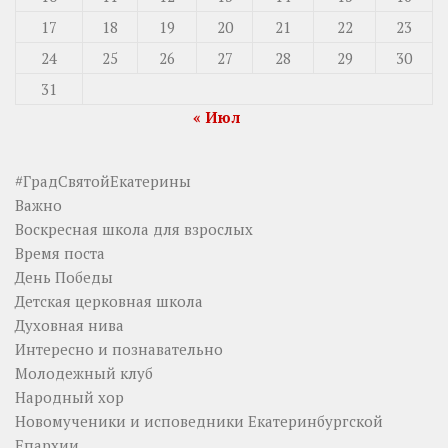
17
18
19
20
21
22
23
24
25
26
27
28
29
30
31
« Июл
#ГрадСвятойЕкатерины
Важно
Воскресная школа для взрослых
Время поста
День Победы
Детская церковная школа
Духовная нива
Интересно и познавательно
Молодежный клуб
Народный хор
Новомученики и исповедники Екатеринбургской
Епархии