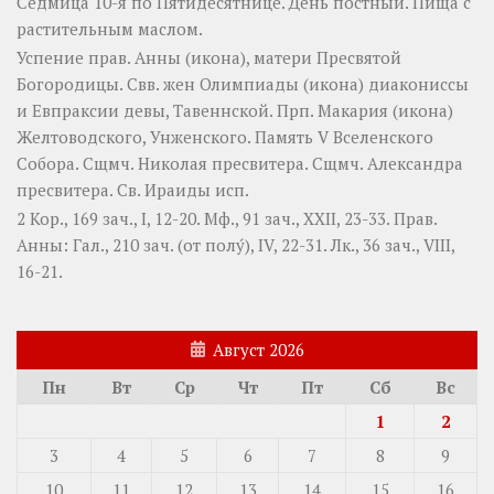
Седмица 10-я по Пятидесятнице. День постный.
Пища с
растительным маслом.
Успение прав.
Анны
(
икона
), матери Пресвятой
Богородицы. Свв. жен
Олимпиады
(
икона
) диакониссы
и
Евпраксии
девы, Тавеннской. Прп.
Макария
(
икона
)
Желтоводского, Унженского. Память
V Вселенского
Собора
. Сщмч.
Николая
пресвитера. Сщмч.
Александра
пресвитера. Св.
Ираиды
исп.
2 Кор., 169 зач., I, 12-20.
Мф., 91 зач., XXII, 23-33.
Прав.
Анны:
Гал., 210 зач. (от полу́), IV, 22-31.
Лк., 36 зач., VIII,
16-21.
Август 2026
Пн
Вт
Ср
Чт
Пт
Сб
Вс
1
2
3
4
5
6
7
8
9
10
11
12
13
14
15
16