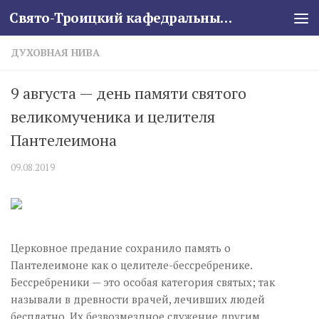
Свято-Троицкий кафедральный собор
Skip to content
ДУХОВНАЯ НИВА
9 августа — день памяти святого
великомученика и целителя
Пантелеимона
09.08.2019
Церковное предание сохранило память о
Пантелеимоне как о целителе-бессребренике.
Бессребреники — это особая категория святых; так
называли в древности врачей, лечивших людей
бесплатно. Их безвозмездное служение другим