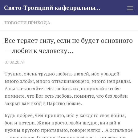
Свято-Троицкий кафедральный собор
Skip to content
НОВОСТИ ПРИХОДА
Все теряет силу, если не будет основного
— любви к человеку…
07.08.2019
Трудно, очень трудно любить людей, ибо у людей
много злобы, много отталкивающего, много неправды.
А вы заставляйте себя любить их, понуждайте себя:
помните, что Бог есть любовь, помните, что без любви
закрыт вам вход в Царство Божие.
Будь добрее, чем принято, ибо у каждого своя война,
бои и потери. Живи просто, люби щедро, вникай в
нужды другого пристально, говори мягко… А остальное
— предоставь Господу. Именно любовь, — ни вера, ни