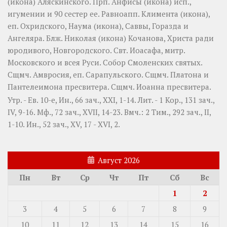
(
икона
) Аляскинского. Прп.
Анфисы
(
икона
) исп.,
игумении и 90 сестер ее. Равноапп.
Климента
(
икона
),
еп. Охридского,
Наума
(
икона
),
Саввы
,
Горазда
и
Ангеляра
. Блж.
Николая
(
икона
) Кочанова, Христа ради
юродивого, Новгородского. Свт.
Иоасафа
, митр.
Московского и всея Руси.
Собор Смоленских святых
.
Сщмч.
Амвросия
, еп. Сарапульского. Сщмч.
Платона
и
Пантелеимона
пресвитера. Сщмч.
Иоанна
пресвитера.
Утр. - Ев. 10-е,
Ин., 66 зач., XXI, 1-14.
Лит. -
1 Кор., 131 зач.,
IV, 9-16.
Мф., 72 зач., XVII, 14-23.
Вмч.:
2 Тим., 292 зач., II,
1-10.
Ин., 52 зач., XV, 17 - XVI, 2.
Август 2026
Пн
Вт
Ср
Чт
Пт
Сб
Вс
1
2
3
4
5
6
7
8
9
10
11
12
13
14
15
16