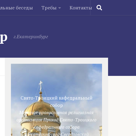
ельные беседы
Требы
Контакты
ор
г.Екатеринбург
Свято-Троицкий кафедральный
собор
Местная православная религиозная
организация Приход Свято-Троицкого
кафедрального собора
г.Екатеринбурга Свердловской