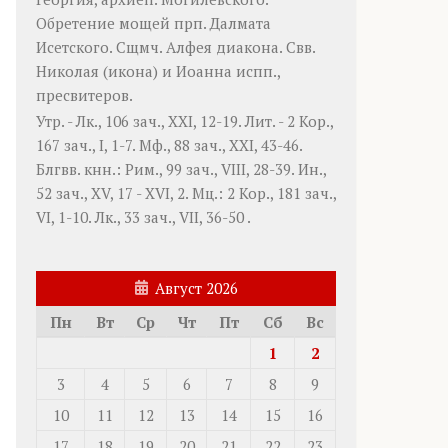
Обретение мощей прп.
Далмата
Исетского. Сщмч.
Алфея
диакона. Свв.
Николая
(
икона
) и
Иоанна
испп.,
пресвитеров.
Утр. -
Лк., 106 зач., XXI, 12-19.
Лит. -
2 Кор.,
167 зач., I, 1-7.
Мф., 88 зач., XXI, 43-46.
Блгвв. кнн.:
Рим., 99 зач., VIII, 28-39.
Ин.,
52 зач., XV, 17 - XVI, 2.
Мц.:
2 Кор., 181 зач.,
VI, 1-10.
Лк., 33 зач., VII, 36-50
.
Август 2026
Пн
Вт
Ср
Чт
Пт
Сб
Вс
1
2
3
4
5
6
7
8
9
10
11
12
13
14
15
16
17
18
19
20
21
22
23