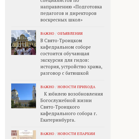
специалистов по
направлению «Подготовка
педагогов и директоров
воскресных школ»
ВАЖНО
/
ОБЪЯВЛЕНИЯ
В Свято-Троицком
кафедральном соборе
состоится обучающая
экскурсия для гидов:
история, устройство храма,
разговор с батюшкой
ВАЖНО
/
НОВОСТИ ПРИХОДА
К юбилею возобновления
Богослужебной жизни
Свято-Троицкого
кафедрального собора г.
Екатеринбурга.
ВАЖНО
/
НОВОСТИ ЕПАРХИИ