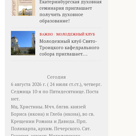
Екатеринбургская духовная
семинария приглашает
получить духовное
образование!
ВАЖНО
/
МОЛОДЕЖНЫЙ КЛУБ
Молодежный клуб Свято-
Троицкого кафедрального
собора приглашает. . .
Сегодня
6 августа 2026 г. ( 24 июля ст.ст.), четверг.
Седмица 10-я по Пятидесятнице.
Поста
нет.
Мц.
Христины
. Мчч. блгвв. князей
Бориса
(
икона
) и
Глеба
(
икона
), во св.
Крещении Романа и Давида. Прп.
Поликарпа
, архим. Печерского. Свт.
Георгия
, архиеп. Могилевского.