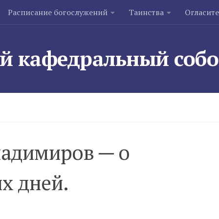
Расписание богослужений
Таинства
Огласит
й кафедральный соб
ладимиров — о
х дней.