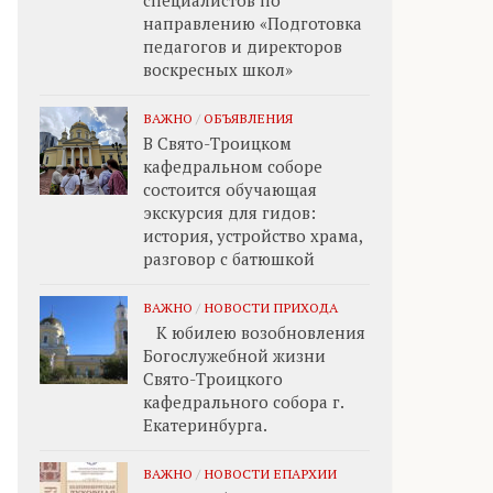
специалистов по
направлению «Подготовка
педагогов и директоров
воскресных школ»
ВАЖНО
/
ОБЪЯВЛЕНИЯ
В Свято-Троицком
кафедральном соборе
состоится обучающая
экскурсия для гидов:
история, устройство храма,
разговор с батюшкой
ВАЖНО
/
НОВОСТИ ПРИХОДА
К юбилею возобновления
Богослужебной жизни
Свято-Троицкого
кафедрального собора г.
Екатеринбурга.
ВАЖНО
/
НОВОСТИ ЕПАРХИИ