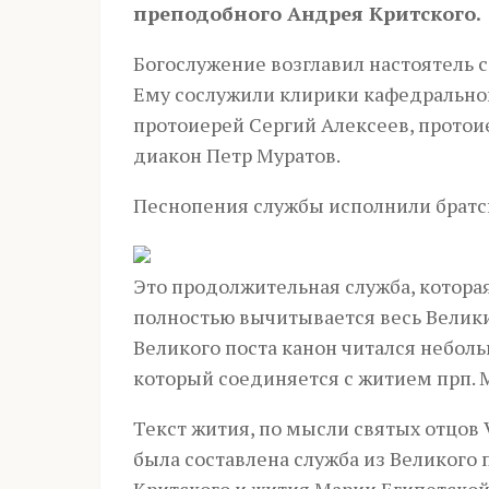
преподобного Андрея Критского.
Богослужение возглавил настоятель 
Ему сослужили клирики кафедральног
протоиерей Сергий Алексеев, протои
диакон Петр Муратов.
Песнопения службы исполнили братск
Это продолжительная служба, которая 
полностью вычитывается весь Велики
Великого поста канон читался небол
который соединяется с житием прп. 
Текст жития, по мысли святых отцов V
была составлена служба из Великого