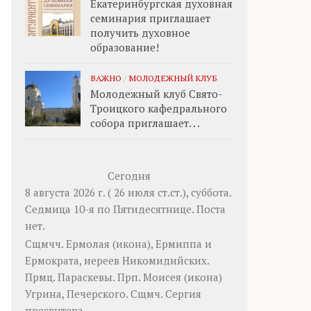
Екатеринбургская духовная
семинария приглашает
получить духовное
образование!
ВАЖНО
/
МОЛОДЕЖНЫЙ КЛУБ
Молодежный клуб Свято-
Троицкого кафедрального
собора приглашает. . .
Сегодня
8 августа 2026 г. ( 26 июля ст.ст.), суббота.
Седмица 10-я по Пятидесятнице.
Поста
нет.
Сщмчч.
Ермолая
(
икона
),
Ермиппа
и
Ермократа
, иереев Никомидийских.
Прмц.
Параскевы
. Прп.
Моисея
(
икона
)
Угрина, Печерского. Сщмч.
Сергия
пресвитера.