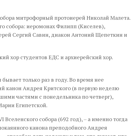
собора митрофорный протоиерей Николай Малета.
о собора: иеромонах Филипп (Киселев),
ерей Сергий Савин, диакон Антоний Щепеткин и
ий хор студентов ЕДС и архиерейский хор.
бывает только раз в году. Во время нее
й канон Андрея Критского (в первую неделю
ьшими частями с понедельника по четверг),
Марии Египетской.
I Вселенского собора (692 год), – а именно тогда
 покаянного канона преподобного Андрея