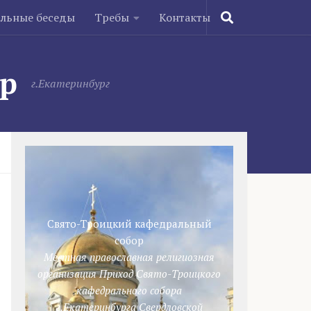
ельные беседы
Требы
Контакты
ор
г.Екатеринбург
Свято-Троицкий кафедральный
собор
Местная православная религиозная
организация Приход Свято-Троицкого
кафедрального собора
г.Екатеринбурга Свердловской