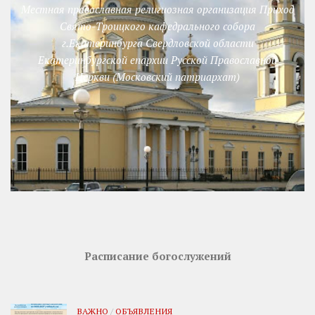
Местная православная религиозная организация Приход
Свято-Троицкого кафедрального собора
г.Екатеринбурга Свердловской области
Екатеринбургской епархии Русской Православной
Церкви (Московский патриархат)
Расписание богослужений
ВАЖНО
/
ОБЪЯВЛЕНИЯ