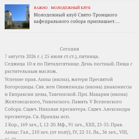
ВАЖНО
/
МОЛОДЕЖНЫЙ КЛУБ
Молодежный клуб Свято-Троицкого
кафедрального собора приглашает. . .
Сегодня
7 августа 2026 г. ( 25 июля ст.ст.), пятница.
Седмица 10-я по Пятидесятнице. День постный.
Пища с
растительным маслом.
Успение прав.
Анны
(
икона
), матери Пресвятой
Богородицы. Свв. жен
Олимпиады
(
икона
) диакониссы
и
Евпраксии
девы, Тавеннской. Прп.
Макария
(
икона
)
Желтоводского, Унженского. Память
V Вселенского
Собора
. Сщмч.
Николая
пресвитера. Сщмч.
Александра
пресвитера. Св.
Ираиды
исп.
2 Кор., 169 зач., I, 12-20.
Мф., 91 зач., XXII, 23-33.
Прав.
Анны:
Гал., 210 зач. (от полу́), IV, 22-31.
Лк., 36 зач., VIII,