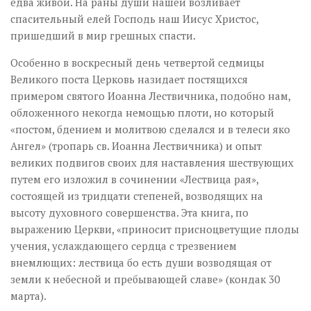
едва живой. На раны души нашей возливает
спасительный елей Господь наш Иисус Христос,
пришедший в мир грешных спасти.
Особенно в воскресный день четвертой седмицы
Великого поста Церковь назидает постящихся
примером святого Иоанна Лествичника, подобно нам,
обложенного некогда немощью плоти, но который
«постом, бдением и молитвою сделался и в телеси яко
Ангел» (тропарь св. Иоанна Лествичника) и опыт
великих подвигов своих для наставления шествующих
путем его изложил в сочинении «Лествица рая»,
состоящей из тридцати степеней, возводящих на
высоту духовного совершенства. Эта книга, по
выражению Церкви, «приносит присноцветущие плоды
учения, услаждающего сердца с трезвением
внемлющих: лествица бо есть души возводящая от
земли к небесной и пребывающей славе» (кондак 30
марта).