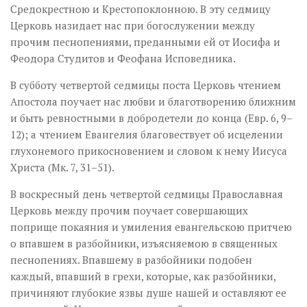
Средокрестною и Крестопоклонною. В эту седмицу
Церковь назидает нас при богослужении между
прочим песнопениями, преданными ей от Иосифа и
Феодора Студитов и Феофана Исповедника.
В субботу четвертой седмицы поста Церковь чтением
Апостола поучает нас любви и благотворению ближним
и быть ревностными в добродетели до конца (Евр. 6, 9–
12); а чтением Евангелия благовествует об исцелении
глухонемого прикосновением и словом к нему Иисуса
Христа (Мк. 7, 31–51).
В воскресный день четвертой седмицы Православная
Церковь между прочим поучает совершающих
поприще покаяния и умиления евангельскою притчею
о впавшем в разбойники, изъясняемою в священных
песнопениях. Впавшему в разбойники подобен
каждый, впавший в грехи, которые, как разбойники,
причиняют глубокие язвы душе нашей и оставляют ее