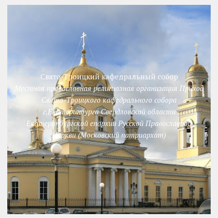
Свято-Троицкий кафедральный собор
Местная православная религиозная организация Приход
Свято-Троицкого кафедрального собора
г.Екатеринбурга Свердловской области
Екатеринбургской епархии Русской Православной
Церкви (Московский патриархат)