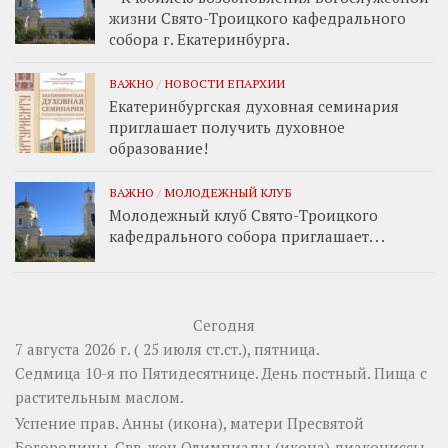
жизни Свято-Троицкого кафедрального
собора г. Екатеринбурга.
ВАЖНО
/
НОВОСТИ ЕПАРХИИ
Екатеринбургская духовная семинария
приглашает получить духовное
образование!
ВАЖНО
/
МОЛОДЕЖНЫЙ КЛУБ
Молодежный клуб Свято-Троицкого
кафедрального собора приглашает. . .
Сегодня
7 августа 2026 г. ( 25 июля ст.ст.), пятница.
Седмица 10-я по Пятидесятнице. День постный.
Пища с
растительным маслом.
Успение прав.
Анны
(
икона
), матери Пресвятой
Богородицы. Свв. жен
Олимпиады
(
икона
) диакониссы