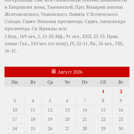
и
Евпраксии
девы, Тавеннской. Прп.
Макария
(
икона
)
Желтоводского, Унженского. Память
V Вселенского
Собора
. Сщмч.
Николая
пресвитера. Сщмч.
Александра
пресвитера. Св.
Ираиды
исп.
2 Кор., 169 зач., I, 12-20.
Мф., 91 зач., XXII, 23-33.
Прав.
Анны:
Гал., 210 зач. (от полу́), IV, 22-31.
Лк., 36 зач., VIII,
16-21.
Август 2026
Пн
Вт
Ср
Чт
Пт
Сб
Вс
1
2
3
4
5
6
7
8
9
10
11
12
13
14
15
16
17
18
19
20
21
22
23
24
25
26
27
28
29
30