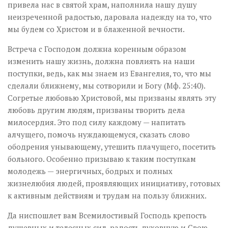
привела нас в святой храм, наполнила нашу душу
неизреченной радостью, даровала надежду на то, что
мы будем со Христом и в блаженной вечности.
Встреча с Господом должна коренным образом
изменить нашу жизнь, должна повлиять на наши
поступки, ведь, как мы знаем из Евангелия, то, что мы
сделали ближнему, мы сотворили и Богу (Мф. 25:40).
Согретые любовью Христовой, мы призваны являть эту
любовь другим людям, призваны творить дела
милосердия. Это под силу каждому — напитать
алчущего, помочь нуждающемуся, сказать слово
ободрения унывающему, утешить плачущего, посетить
больного. Особенно призываю к таким поступкам
молодежь — энергичных, бодрых и полных
жизнелюбия людей, проявляющих инициативу, готовых
к активным действиям и трудам на пользу ближних.
Да ниспошлет вам Всемилостивый Господь крепость
душевных и телесных сил, радость духовную и Свою