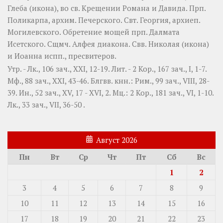
Глеба
(
икона
), во св. Крещении Романа и Давида. Прп.
Поликарпа
, архим. Печерского. Свт.
Георгия
, архиеп.
Могилевского. Обретение мощей прп.
Далмата
Исетского. Сщмч.
Алфея
диакона. Свв.
Николая
(
икона
)
и
Иоанна
испп., пресвитеров.
Утр. -
Лк., 106 зач., XXI, 12-19.
Лит. -
2 Кор., 167 зач., I, 1-7.
Мф., 88 зач., XXI, 43-46.
Блгвв. кнн.:
Рим., 99 зач., VIII, 28-
39.
Ин., 52 зач., XV, 17 - XVI, 2.
Мц.:
2 Кор., 181 зач., VI, 1-10.
Лк., 33 зач., VII, 36-50
.
Август 2026
Пн
Вт
Ср
Чт
Пт
Сб
Вс
1
2
3
4
5
6
7
8
9
10
11
12
13
14
15
16
17
18
19
20
21
22
23