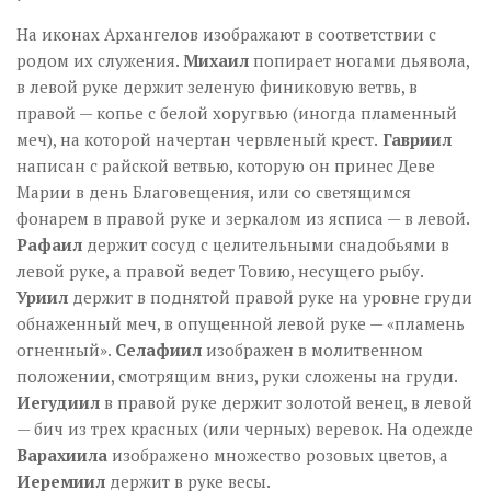
На иконах Архангелов изображают в соответствии с
родом их служения.
Михаил
попирает ногами дьявола,
в левой руке держит зеленую финиковую ветвь, в
правой — копье с белой хоругвью (иногда пламенный
меч), на которой начертан червленый крест.
Гавриил
написан с райской ветвью, которую он принес Деве
Марии в день Благовещения, или со светящимся
фонарем в правой руке и зеркалом из ясписа — в левой.
Рафаил
держит сосуд с целительными снадобьями в
левой руке, а правой ведет Товию, несущего рыбу.
Уриил
держит в поднятой правой руке на уровне груди
обнаженный меч, в опущенной левой руке — «пламень
огненный».
Селафиил
изображен в молитвенном
положении, смотрящим вниз, руки сложены на груди.
Иегудиил
в правой руке держит золотой венец, в левой
— бич из трех красных (или черных) веревок. На одежде
Варахиила
изображено множество розовых цветов, а
Иеремиил
держит в руке весы.