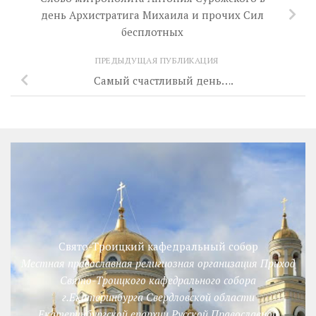
день Архистратига Михаила и прочих Сил
бесплотных
ПРЕДЫДУЩАЯ ПУБЛИКАЦИЯ
Самый счастливый день….
Свято-Троицкий кафедральный собор
Местная православная религиозная организация Приход
Свято-Троицкого кафедрального собора
г.Екатеринбурга Свердловской области
Екатеринбургской епархии Русской Православной