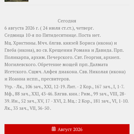
Сегодня
6 августа 2026 г. ( 24 июля ст.ст.), четверг.
Седмица 10-я по Пятидесятнице.
Поста нет.
Мц.
Христины
. Мчч. блгвв. князей
Бориса
(
икона
) и
Глеба
(
икона
), во св. Крещении Романа и Давида. Прп.
Поликарпа
, архим. Печерского. Свт.
Георгия
, архиеп.
Могилевского. Обретение мощей прп.
Далмата
Исетского. Сщмч.
Алфея
диакона. Свв.
Николая
(
икона
)
и
Иоанна
испп., пресвитеров.
Утр. -
Лк., 106 зач., XXI, 12-19.
Лит. -
2 Кор., 167 зач., I, 1-7.
Мф., 88 зач., XXI, 43-46.
Блгвв. кнн.:
Рим., 99 зач., VIII, 28-
39.
Ин., 52 зач., XV, 17 - XVI, 2.
Мц.:
2 Кор., 181 зач., VI, 1-10.
Лк., 33 зач., VII, 36-50
.
Август 2026