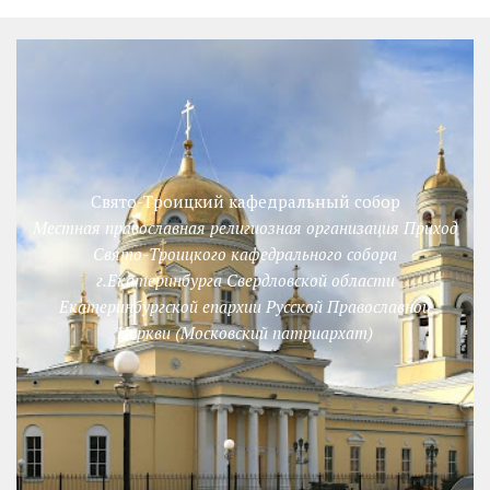
Свято-Троицкий кафедральный собор
Местная православная религиозная организация Приход
Свято-Троицкого кафедрального собора
г.Екатеринбурга Свердловской области
Екатеринбургской епархии Русской Православной
Церкви (Московский патриархат)