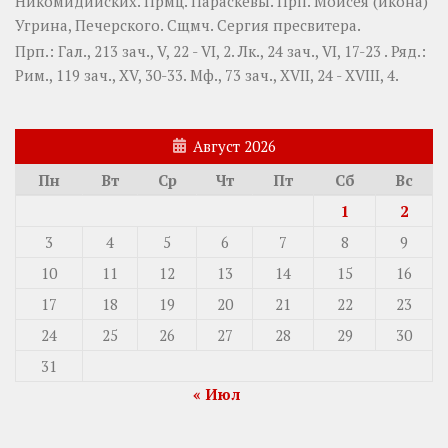
Никомидийских. Прмц.
Параскевы
. Прп.
Моисея
(
икона
)
Угрина, Печерского. Сщмч.
Сергия
пресвитера.
Прп.:
Гал., 213 зач., V, 22 - VI, 2.
Лк., 24 зач., VI, 17-23
. Ряд.:
Рим., 119 зач., XV, 30-33.
Мф., 73 зач., XVII, 24 - XVIII, 4.
Август 2026
Пн
Вт
Ср
Чт
Пт
Сб
Вс
1
2
3
4
5
6
7
8
9
10
11
12
13
14
15
16
17
18
19
20
21
22
23
24
25
26
27
28
29
30
31
« Июл