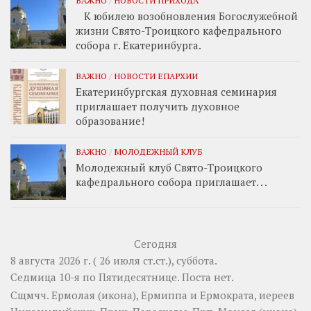
ВАЖНО
/
НОВОСТИ ПРИХОДА
К юбилею возобновления Богослужебной
жизни Свято-Троицкого кафедрального
собора г. Екатеринбурга.
ВАЖНО
/
НОВОСТИ ЕПАРХИИ
Екатеринбургская духовная семинария
приглашает получить духовное
образование!
ВАЖНО
/
МОЛОДЕЖНЫЙ КЛУБ
Молодежный клуб Свято-Троицкого
кафедрального собора приглашает. . .
Сегодня
8 августа 2026 г. ( 26 июля ст.ст.), суббота.
Седмица 10-я по Пятидесятнице.
Поста нет.
Сщмчч.
Ермолая
(
икона
),
Ермиппа
и
Ермократа
, иереев