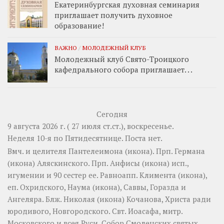
Екатеринбургская духовная семинария
приглашает получить духовное
образование!
ВАЖНО
/
МОЛОДЕЖНЫЙ КЛУБ
Молодежный клуб Свято-Троицкого
кафедрального собора приглашает. . .
Сегодня
9 августа 2026 г. ( 27 июля ст.ст.), воскресенье.
Неделя 10-я по Пятидесятнице.
Поста нет.
Вмч. и целителя
Пантелеимона
(
икона
). Прп.
Германа
(
икона
) Аляскинского. Прп.
Анфисы
(
икона
) исп.,
игумении и 90 сестер ее. Равноапп.
Климента
(
икона
),
еп. Охридского,
Наума
(
икона
),
Саввы
,
Горазда
и
Ангеляра
. Блж.
Николая
(
икона
) Кочанова, Христа ради
юродивого, Новгородского. Свт.
Иоасафа
, митр.
Московского и всея Руси.
Собор Смоленских святых
.