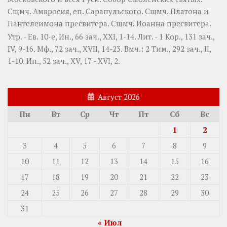
Сщмч.
Амвросия
, еп. Сарапульского. Сщмч.
Платона
и
Пантелеимона
пресвитера. Сщмч.
Иоанна
пресвитера.
Утр. - Ев. 10-е,
Ин., 66 зач., XXI, 1-14.
Лит. -
1 Кор., 131 зач.,
IV, 9-16.
Мф., 72 зач., XVII, 14-23.
Вмч.:
2 Тим., 292 зач., II,
1-10.
Ин., 52 зач., XV, 17 - XVI, 2.
Август 2026
Пн
Вт
Ср
Чт
Пт
Сб
Вс
1
2
3
4
5
6
7
8
9
10
11
12
13
14
15
16
17
18
19
20
21
22
23
24
25
26
27
28
29
30
31
« Июл